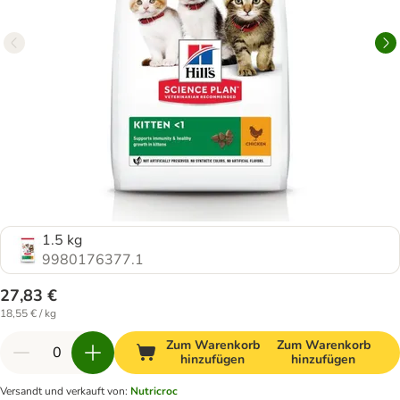
1.5 kg
9980176377.1
27,83 €
18,55 € / kg
Zum Warenkorb
Zum Warenkorb
hinzufügen
hinzufügen
Versandt und verkauft von
:
Nutricroc