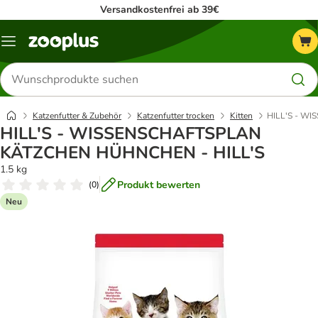
Versandkostenfrei ab 39€
Menü
Produkte
suchen
Katzenfutter & Zubehör
Katzenfutter trocken
Kitten
HILL'S - W
HILL'S - WISSENSCHAFTSPLAN
KÄTZCHEN HÜHNCHEN - HILL'S
1.5 kg
Produkt bewerten
(
0
)
Neu