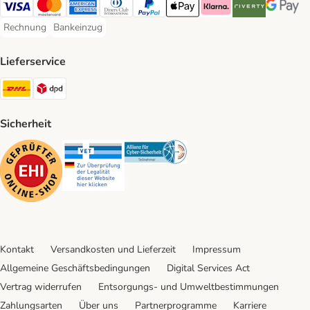
Visa Payment Method
Mastercard Payment Method
American Express Payment Method
Diners Club Payment Method
PayPal Payment Method
Apple Pay Payment Method
Klarna Payment Method
Riverty Payment 
Google P
Rechnung
Bankeinzug
Rechnung Payment Method
Bankeinzug Payment Method
Lieferservice
DHL Shipping Method
DPD Shipping Method
Sicherheit
Security
Security
Security
Kontakt
Versandkosten und Lieferzeit
Impressum
Allgemeine Geschäftsbedingungen
Digital Services Act
Vertrag widerrufen
Entsorgungs- und Umweltbestimmungen
Zahlungsarten
Über uns
Partnerprogramme
Karriere