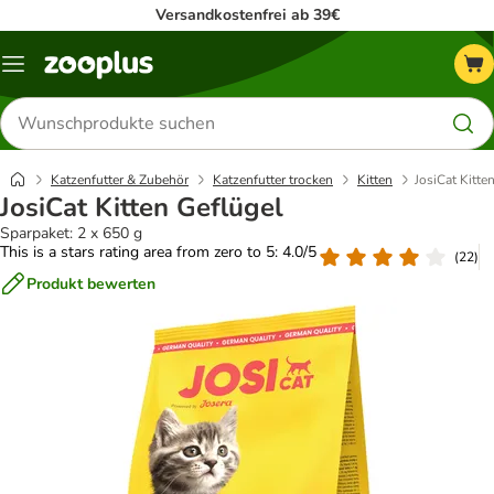
Versandkostenfrei ab 39€
Menü
Produkte
suchen
Katzenfutter & Zubehör
Katzenfutter trocken
Kitten
JosiCat Kitte
JosiCat Kitten Geflügel
Sparpaket: 2 x 650 g
This is a stars rating area from zero to 5: 4.0/5
(
22
)
Produkt bewerten