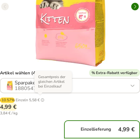
Artikel wählen (4 Varianten)
% Extra-Rabatt verfügbar
Gesamtpreis der
gleichen Artikel
Sparpaket: 2 x 650 g
bei Einzelkauf
1880547.3
-10.57%
Einzeln
5,58 €
4,99 €
3,84 € / kg
4,99 €
Einzellieferung