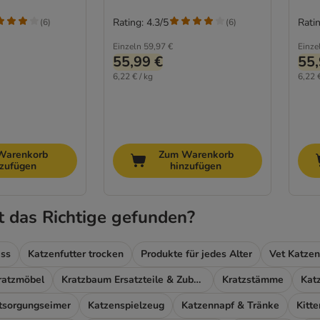
Rating: 4.3/5
Ratin
(
6
)
(
6
)
Einzeln
59,97 €
Einze
55,99 €
55,
6,22 € / kg
6,22 €
Warenkorb
Zum Warenkorb
nzufügen
hinzufügen
t das Richtige gefunden?
ass
Katzenfutter trocken
Produkte für jedes Alter
Vet Katzen
ratzmöbel
Kratzbaum Ersatzteile & Zubehör
Kratzstämme
Kat
tsorgungseimer
Katzenspielzeug
Katzennapf & Tränke
Kitt