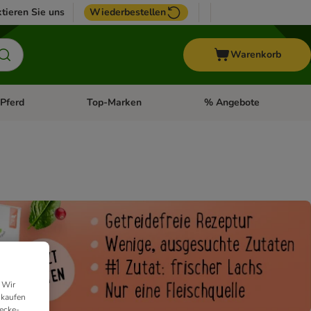
tieren Sie uns
Wiederbestellen
Warenkorb
Pferd
Top-Marken
% Angebote
: Fisch
tegorie-Menü öffnen: Vogel
Kategorie-Menü öffnen: Pferd
Kategorie-Menü öffnen: T
 Wir
nkaufen
ecke-