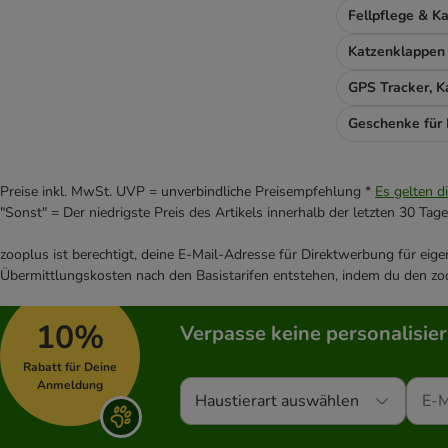
Rosie's Farm
Schesir
Katzenklappen
Simpsons Premium
Single-Protein
Smilla Veterinary Diet
GPS Tracker, 
Smølke
Geschenke für
SPECIFIC Veterinary Diet
Taste of the Wild Prey
Taste of the Wild
Preise inkl. MwSt. UVP = unverbindliche Preisempfehlung *
Es gelten d
Thrive PremiumPlus
"Sonst" = Der niedrigste Preis des Artikels innerhalb der letzten 30 Tage
Ultima
zooplus ist berechtigt, deine E-Mail-Adresse für Direktwerbung für eig
Venandi Animal
Übermittlungskosten nach den Basistarifen entstehen, indem du den zoo
Virbac Veterinary HPM Diätfutter
Virbac Veterinary HPM
10%
Verpasse keine personalisie
Wellness Core
Whiskas
Rabatt für Deine
Wiejska Zagroda
Anmeldung
Haustierart auswählen
Wildes Land
WOW Cat