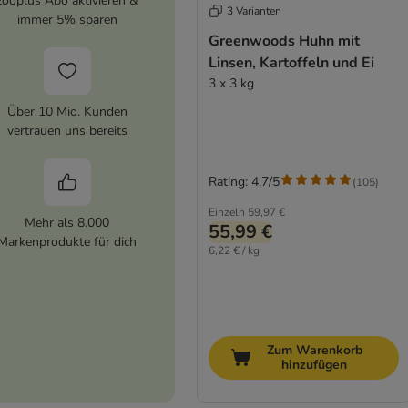
zooplus Abo aktivieren &
3 Varianten
immer 5% sparen
Greenwoods Huhn mit
Linsen, Kartoffeln und Ei
3 x 3 kg
Über 10 Mio. Kunden
vertrauen uns bereits
Rating: 4.7/5
(
105
)
Einzeln
59,97 €
Mehr als 8.000
55,99 €
Markenprodukte für dich
6,22 € / kg
Zum Warenkorb
hinzufügen