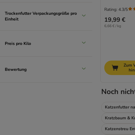
MAC´s
Magnusson
Rating: 4.3/5
Trockenfutter Verpackungsgröße pro
Markus-Mühle Beutenah
19,99 €
Einheit
Monge
6,66 € / kg
Natürlich
Natural Greatness
Nature's Variety
(
7
)
Preis pro Kilo
Nova foods
Nutriplus
Nutrivet Inne
Zum 
Optimanova
Bewertung
hi
Ownat
Pan Mięsko
Noch nich
Pitti
Porta 21
Ohne künstliche Zusatzstoffe
Prolife
Katzenfutter n
PURINA Cat Chow
(
4
)
Kratzbaum & K
PURINA PRO PLAN
Katzenstreu En
PURINA PRO PLAN Veterinary Diets