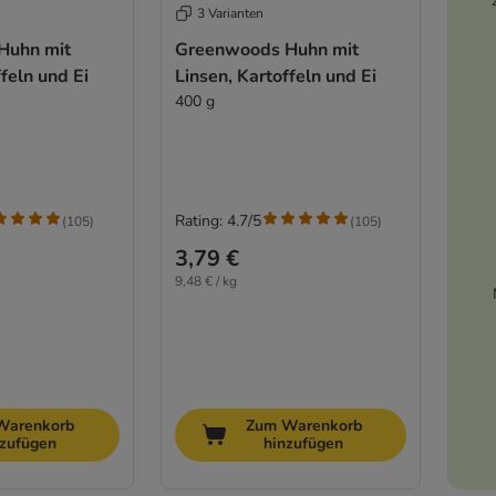
3 Varianten
Huhn mit
Greenwoods Huhn mit
feln und Ei
Linsen, Kartoffeln und Ei
400 g
Rating: 4.7/5
(
105
)
(
105
)
3,79 €
9,48 € / kg
Warenkorb
Zum Warenkorb
nzufügen
hinzufügen