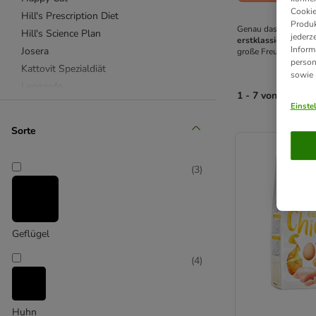
Cookie
Hill's Prescription Diet
Produk
Genau das Richtige 
Hill's Science Plan
jederz
erstklassiger und s
Inform
Josera
große Freude bei kle
person
Kattovit Spezialdiät
sowie
Leonardo
1 - 7 von 7 Prod
Perfect Fit
Einste
PURINA ONE
product items ha
Sorte
Purizon
Royal Canin
(
3
)
Royal Canin Breed (Rasse)
Royal Canin Feline Veterinary & Expert
Sanabelle
Smilla
Geflügel
Wild Freedom
(
4
)
4Vets
Acana
Advance Veterinary Diets
Huhn
Affinity Advance