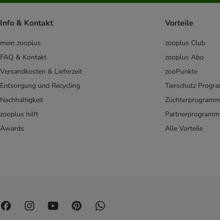
Yarrah Biofutter
Ziwi Peak
Info & Kontakt
Vorteile
Kitten
Adult
mein zooplus
zooplus Club
Senior Katzenfutter
FAQ & Kontakt
zooplus Abo
Rassekatzen
Versandkosten & Lieferzeit
zooPunkte
Bio Katzentrockenfutter
Entsorgung und Recycling
Tierschutz Progr
Getreidefreies Katzentrockenfutter
Nachhaltigkeit
Züchterprogramm
Glutenfreies Katzentrockenfutter
Kaltgepresstes Katzenfutter
zooplus hilft
Partnerprogramm
Katzentrockenfutter hoher Fleischanteil
Awards
Alle Vorteile
Katzentrockenfutter ohne Geflügel
Katzentrockenfutter ohne Zucker
Monoprotein Katzentrockenfutter
Weiches Katzentrockenfutter
Diät Trockenfutter für Katzen
Hypoallergenes Katzentrockenfutter
Katzentrockenfutter bei Arthrose