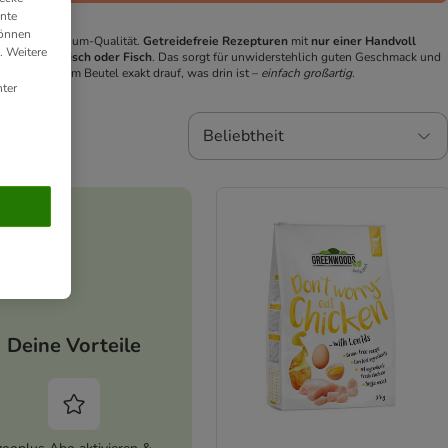
ante
können
utter in Premium-Qualität.
Getreidefreie Rezepturen
mit
nur einer Handvoll
. Weitere
frischem Fleisch oder Fisch
. Das sorgt für unwiderstehlich guten Geschmack und
uch auf jedem Beutel exakt drauf, was drin ist –
einfach großartig.
ter
Beliebtheit
Deine Vorteile