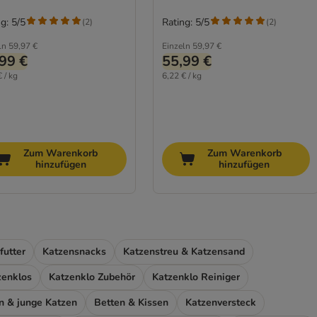
g: 5/5
Rating: 5/5
(
2
)
(
2
)
ln
59,97 €
Einzeln
59,97 €
99 €
55,99 €
 / kg
6,22 € / kg
Zum Warenkorb
Zum Warenkorb
hinzufügen
hinzufügen
futter
Katzensnacks
Katzenstreu & Katzensand
zenklos
Katzenklo Zubehör
Katzenklo Reiniger
en & junge Katzen
Betten & Kissen
Katzenversteck