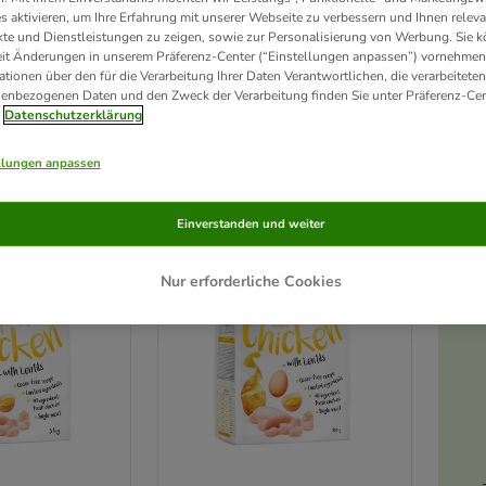
s aktivieren, um Ihre Erfahrung mit unserer Webseite zu verbessern und Ihnen relev
te und Dienstleistungen zu zeigen, sowie zur Personalisierung von Werbung. Sie 
um auch der anspruchsvollsten Samtpfote gerecht zu werden: Greenwoods Trockenf
eit Änderungen in unserem Präferenz-Center (“Einstellungen anpassen”) vornehmen
orgfältig aufeinander abgestimmter Zutaten
. Dabei besteht der
Löwenanteil aus 
ationen über den für die Verarbeitung Ihrer Daten Verantwortlichen, die verarbeiteten
inen Genießern. Und kann sich zudem sehen lassen. Deshalb steht bei Greenwoods a
enbezogenen Daten und den Zweck der Verarbeitung finden Sie unter Präferenz-Cen
Datenschutzerklärung
ukte
llungen anpassen
ve been changed
Einverstanden und weiter
Nur erforderliche Cookies