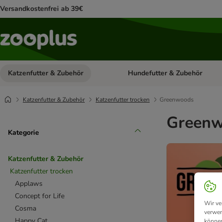
Versandkostenfrei ab 39€
Katzenfutter & Zubehör
Hundefutter & Zubehör
Kategorie-Menü öffnen: Katzenf
Katzenfutter & Zubehör
Katzenfutter trocken
Greenwoods
Greenw
Kategorie
Katzenfutter & Zubehör
Katzenfutter trocken
Applaws
Concept for Life
Wir ve
Cosma
verwen
Happy Cat
können