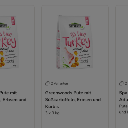
2 Varianten
2 
ute mit
Greenwoods Pute mit
Spa
, Erbsen und
Süßkartoffeln, Erbsen und
Adul
Kürbis
Pute
und 
3 x 3 kg