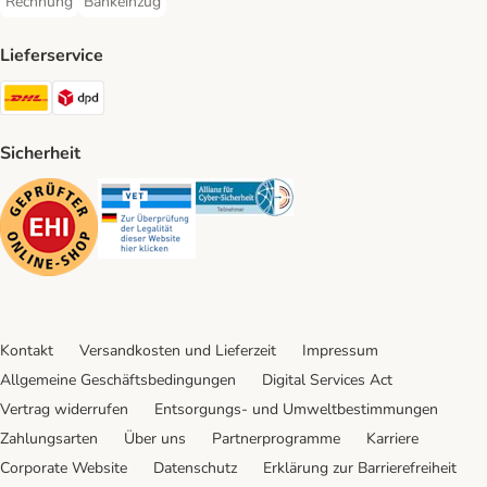
Rechnung
Bankeinzug
Rechnung Payment Method
Bankeinzug Payment Method
Lieferservice
DHL Shipping Method
DPD Shipping Method
Sicherheit
Security
Security
Security
Kontakt
Versandkosten und Lieferzeit
Impressum
Allgemeine Geschäftsbedingungen
Digital Services Act
Vertrag widerrufen
Entsorgungs- und Umweltbestimmungen
Zahlungsarten
Über uns
Partnerprogramme
Karriere
Corporate Website
Datenschutz
Erklärung zur Barrierefreiheit