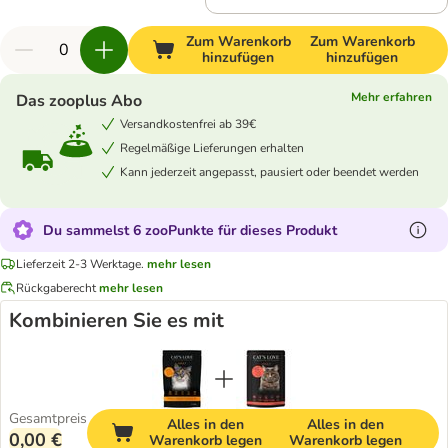
Zum Warenkorb
Zum Warenkorb
hinzufügen
hinzufügen
Mehr erfahren
Das zooplus Abo
Versandkostenfrei ab 39€
Regelmäßige Lieferungen erhalten
Kann jederzeit angepasst, pausiert oder beendet werden
Du sammelst 6 zooPunkte für dieses Produkt
Lieferzeit 2-3 Werktage.
mehr lesen
Rückgaberecht
mehr lesen
Kombinieren Sie es mit
Gesamtpreis
Alles in den
Alles in den
0,00 €
Warenkorb legen
Warenkorb legen