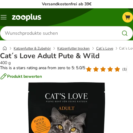
Versandkostenfrei ab 39€
Menü
Produkte
suchen
Katzenfutter & Zubehör
Katzenfutter trocken
Cat´s Love
Cat´s Lo
Cat´s Love Adult Pute & Wild
400 g
This is a stars rating area from zero to 5: 5.0/5
(
1
)
Produkt bewerten