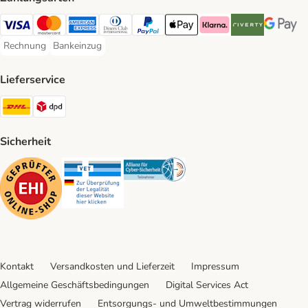
Visa Payment Method
Mastercard Payment Method
American Express Payment Method
Diners Club Payment Method
PayPal Payment Method
Apple Pay Payment Method
Klarna Payment Method
Riverty Payment 
Google P
Rechnung
Bankeinzug
Rechnung Payment Method
Bankeinzug Payment Method
Lieferservice
DHL Shipping Method
DPD Shipping Method
Sicherheit
Security
Security
Security
Kontakt
Versandkosten und Lieferzeit
Impressum
Allgemeine Geschäftsbedingungen
Digital Services Act
Vertrag widerrufen
Entsorgungs- und Umweltbestimmungen