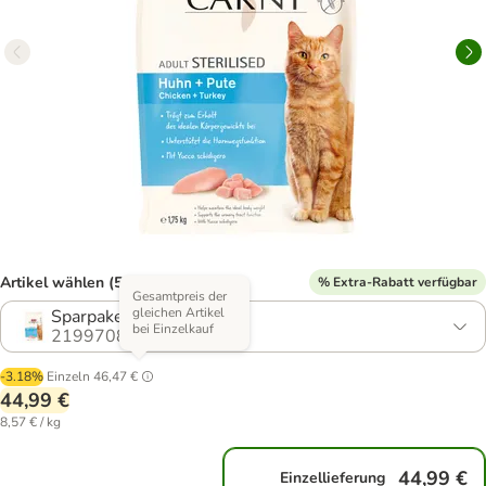
Artikel wählen (5 Varianten)
% Extra-Rabatt verfügbar
Gesamtpreis der
gleichen Artikel
Sparpaket: 3 x 1,75 kg
bei Einzelkauf
2199708.2
-3.18%
Einzeln
46,47 €
44,99 €
8,57 € / kg
44,99 €
Einzellieferung