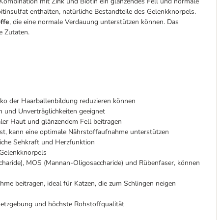
 Kombination mit Zink und Biotin ein glänzendes Fell und normale
nsulfat enthalten, natürliche Bestandteile des Gelenkknorpels.
ffe
, die eine normale Verdauung unterstützen können. Das
e Zutaten.
siko der Haarballenbildung reduzieren können
n und Unverträglichkeiten geeignet
er Haut und glänzendem Fell beitragen
ässt, kann eine optimale Nährstoffaufnahme unterstützen
liche Sehkraft und Herzfunktion
 Gelenkknorpels
ccharide), MOS (Mannan-Oligosaccharide) und Rübenfaser, können
e beitragen, ideal für Katzen, die zum Schlingen neigen
setzgebung und höchste Rohstoffqualität