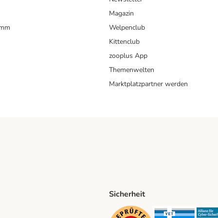
Magazin
amm
Welpenclub
Kittenclub
zooplus App
Themenwelten
Marktplatzpartner werden
Sicherheit
ping Method
D Shipping Method
Security
Securit