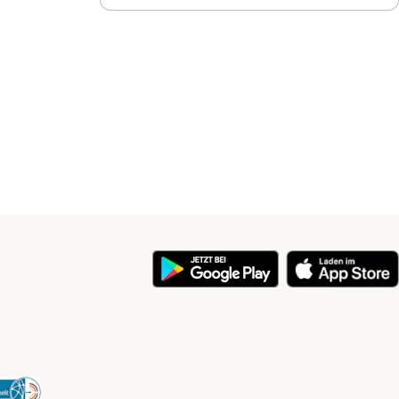
y
Security