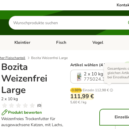
Kontak
Produkte
suchen
Kleintier
Fisch
Vogel
utter & Zubehör
Kategorie-Menü öffnen: Hundefutter & Zubehör
Kategorie-Menü öffnen: Kleintier
Kategorie-Menü öffnen
Ka
her Fleischanteil
Bozita Weizenfrei Large
Bozita
Artikel wählen (4 Varianten)
%
Gesamtpreis 
gleichen Artik
2 x 10 kg
Weizenfrei
bei Einzelkau
775024.3
Large
-0.88%
Einzeln
112,98 €
111,99 €
2 x 10 kg
5,60 € / kg
(
0
)
Produkt bewerten
Einzell
Weizenfreies Trockenfutter für
ausgewachsene Katzen, mit Lachs,