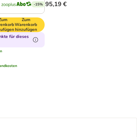
95,19 €
-15%
Zum
Zum
enkorb
Warenkorb
zufügen
hinzufügen
kte für dieses
en
andkosten