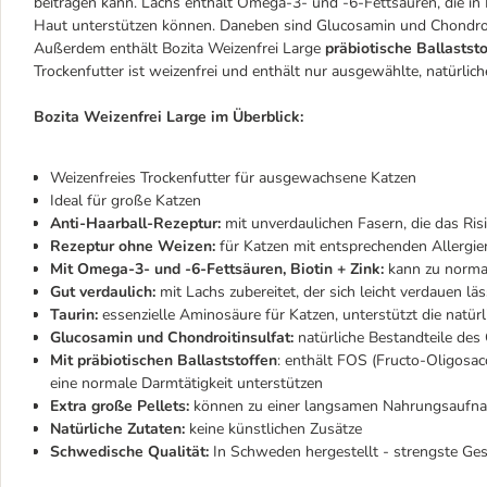
beitragen kann. Lachs enthält Omega-3- und -6-Fettsäuren, die in
Haut unterstützen können. Daneben sind Glucosamin und Chondroiti
Außerdem enthält Bozita Weizenfrei Large
präbiotische Ballaststo
Trockenfutter ist weizenfrei und enthält nur ausgewählte, natürlich
Bozita Weizenfrei Large im Überblick:
Weizenfreies Trockenfutter für ausgewachsene Katzen
Ideal für große Katzen
Anti-Haarball-Rezeptur:
mit unverdaulichen Fasern, die das Ri
Rezeptur ohne Weizen:
für Katzen mit entsprechenden Allergie
Mit Omega-3- und -6-Fettsäuren, Biotin + Zink:
kann zu normal
Gut verdaulich:
mit Lachs zubereitet, der sich leicht verdauen l
Taurin:
essenzielle Aminosäure für Katzen, unterstützt die natür
Glucosamin und Chondroitinsulfat:
natürliche Bestandteile des
Mit präbiotischen Ballaststoffen
: enthält FOS (Fructo-Oligosa
eine normale Darmtätigkeit unterstützen
Extra große Pellets:
können zu einer langsamen Nahrungsaufnahm
Natürliche Zutaten:
keine künstlichen Zusätze
Schwedische Qualität:
In Schweden hergestellt - strengste Ge