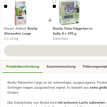
Bozita Weizenfrei Large
Bozita Tetra Häppchen in Soße 6 
Dieser Artikel
:
Bozita
Bozita Tetra Häppchen in
Weizenfrei Large
Soße 6 x 370 g
2 x 10 kg
Kaninchen
Produktbeschreibung
Zusammensetzung
Fütterungsemp
Bozita Weizenfrei Large ist ein vollwertiges, ausgewogenes Trocken
Schlingen neigen, ausgezeichnet eignet. Es besteht aus
extra groß
fördern.
Das Katzenfutter von Bozita wird
mit leckerem Lachs zubereitet
,