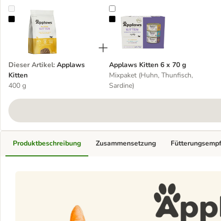
Applaws Kitten
Applaws Kitten 6 x 70 g
Dieser Artikel
:
Applaws
Applaws Kitten 6 x 70 g
Kitten
Mixpaket (Huhn, Thunfisch,
400 g
Sardine)
Produktbeschreibung
Zusammensetzung
Fütterungsemp