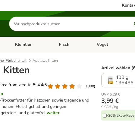
Kontak
Produkte
suchen
Kleintier
Fisch
Vogel
utter & Zubehör
Kategorie-Menü öffnen: Hundefutter & Zubehör
Kategorie-Menü öffnen: Kleintier
Kategorie-Menü öffnen
Ka
her Fleischanteil
Applaws Kitten
Kitten
Artikel wählen (6
400 g
135486.
 area from zero to 5: 4.4/5
(
1300
)
en
UVP 6,29 €
3,99 €
Trockenfutter für Kätzchen sowie tragende und
t hohem Fleischgehalt und geringem
9,98 € / kg
getreide- und glutenfrei
weiter
-20% Extra-Rabatt