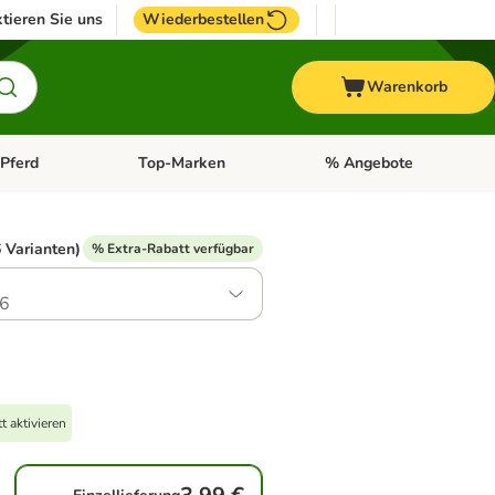
tieren Sie uns
Wiederbestellen
Warenkorb
Pferd
Top-Marken
% Angebote
: Fisch
tegorie-Menü öffnen: Vogel
Kategorie-Menü öffnen: Pferd
Kategorie-Menü öffnen: T
 Varianten)
% Extra-Rabatt verfügbar
6
 aktivieren