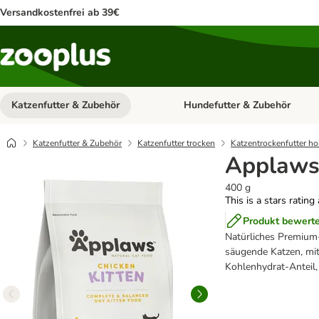
Versandkostenfrei ab 39€
Katzenfutter & Zubehör
Hundefutter & Zubehör
Kategorie-Menü öffnen: Katzenf
Katzenfutter & Zubehör
Katzenfutter trocken
Katzentrockenfutter ho
Applaws 
400 g
This is a stars rating
Produkt bewert
Natürliches Premium-
säugende Katzen, mi
Kohlenhydrat-Anteil, 