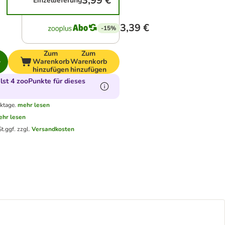
3,99 €
Einzellieferung
3,39 €
-15%
Zum
Zum
Warenkorb
Warenkorb
hinzufügen
hinzufügen
st 4 zooPunkte für dieses
ktage.
mehr lesen
hr lesen
t.
ggf. zzgl.
Versandkosten