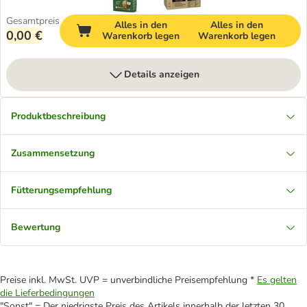
Gesamtpreis
Alles in den
Alles in den
0,00 €
Warenkorb legen
Warenkorb legen
Details anzeigen
Produktbeschreibung
Zusammensetzung
Fütterungsempfehlung
Bewertung
Preise inkl. MwSt. UVP = unverbindliche Preisempfehlung *
Es gelten
die Lieferbedingungen
"Sonst" = Der niedrigste Preis des Artikels innerhalb der letzten 30