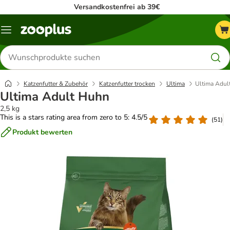
Versandkostenfrei ab 39€
Menü
Produkte
suchen
Katzenfutter & Zubehör
Katzenfutter trocken
Ultima
Ultima Adul
Ultima Adult Huhn
2,5 kg
This is a stars rating area from zero to 5: 4.5/5
(
51
)
Produkt bewerten