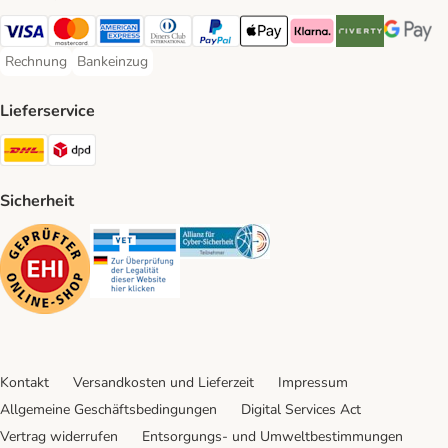
Visa Payment Method
Mastercard Payment Method
American Express Payment Method
Diners Club Payment Method
PayPal Payment Method
Apple Pay Payment Method
Klarna Payment Method
Riverty Payment 
Google P
Rechnung
Bankeinzug
Rechnung Payment Method
Bankeinzug Payment Method
Lieferservice
DHL Shipping Method
DPD Shipping Method
Sicherheit
Security
Security
Security
Kontakt
Versandkosten und Lieferzeit
Impressum
Allgemeine Geschäftsbedingungen
Digital Services Act
Vertrag widerrufen
Entsorgungs- und Umweltbestimmungen