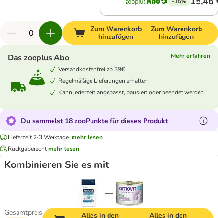
15,46 
-15%
Zum Warenkorb
Zum Warenkorb
hinzufügen
hinzufügen
Mehr erfahren
Das zooplus Abo
Versandkostenfrei ab 39€
Regelmäßige Lieferungen erhalten
Kann jederzeit angepasst, pausiert oder beendet werden
Du sammelst 18 zooPunkte für dieses Produkt
Lieferzeit 2-3 Werktage.
mehr lesen
Rückgaberecht
mehr lesen
Kombinieren Sie es mit
Gesamtpreis
Alles in den
Alles in den