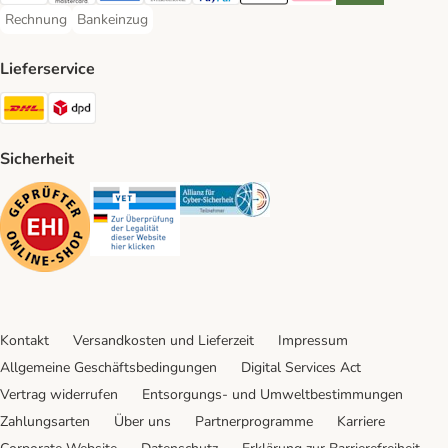
Rechnung
Bankeinzug
Rechnung Payment Method
Bankeinzug Payment Method
Lieferservice
DHL Shipping Method
DPD Shipping Method
Sicherheit
Security
Security
Security
Kontakt
Versandkosten und Lieferzeit
Impressum
Allgemeine Geschäftsbedingungen
Digital Services Act
Vertrag widerrufen
Entsorgungs- und Umweltbestimmungen
Zahlungsarten
Über uns
Partnerprogramme
Karriere