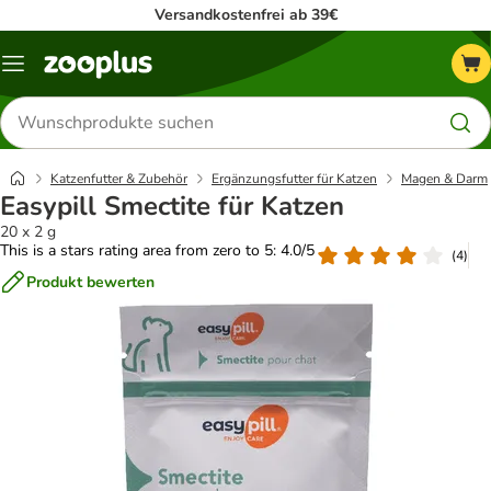
Versandkostenfrei ab 39€
Menü
Produkte
suchen
Katzenfutter & Zubehör
Ergänzungsfutter für Katzen
Magen & Darm
Easypill Smectite für Katzen
20 x 2 g
This is a stars rating area from zero to 5: 4.0/5
(
4
)
Produkt bewerten