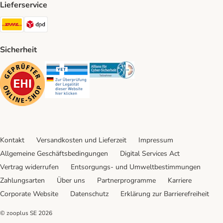
Lieferservice
DHL Shipping Method
DPD Shipping Method
Sicherheit
Security
Security
Security
Kontakt
Versandkosten und Lieferzeit
Impressum
Allgemeine Geschäftsbedingungen
Digital Services Act
Vertrag widerrufen
Entsorgungs- und Umweltbestimmungen
Zahlungsarten
Über uns
Partnerprogramme
Karriere
Corporate Website
Datenschutz
Erklärung zur Barrierefreiheit
© zooplus SE
2026