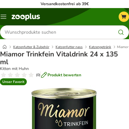
Versandkostenfrei ab 39€
Menü
Produkte
suchen
Katzenfutter & Zubehör
Katzenfutter nass
Katzengetränk
Miamor 
Miamor Trinkfein Vitaldrink 24 x 135
ml
Kitten mit Huhn
Produkt bewerten
(
0
)
Unser Favorit