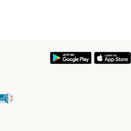
y
Security