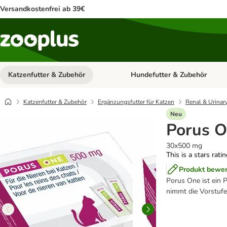
Versandkostenfrei ab 39€
Katzenfutter & Zubehör
Hundefutter & Zubehör
Kategorie-Menü öffnen: Katzenf
Katzenfutter & Zubehör
Ergänzungsfutter für Katzen
Renal & Urinar
Neu
Porus 
30x500 mg
This is a stars rati
Produkt bewe
Porus One ist ein P
nimmt die Vorstufe