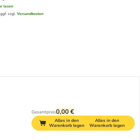
r lesen
.
ggf. zzgl.
Versandkosten
0,00 €
Gesamtpreis
Alles in den
Alles in den
Warenkorb legen
Warenkorb legen