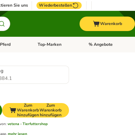
tieren Sie uns
Wiederbestellen
Warenkorb
Pferd
Top-Marken
% Angebote
: Fisch
tegorie-Menü öffnen: Vogel
Kategorie-Menü öffnen: Pferd
Kategorie-Menü öffnen: T
mg
884.1
Zum
Zum
Warenkorb
Warenkorb
hinzufügen
hinzufügen
 von
:
vetena - Tierfuttershop
tage.
mehr lesen