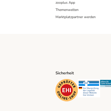
zooplus App
Themenwelten
Marktplatzpartner werden
Sicherheit
ping Method
D Shipping Method
Security
Securit