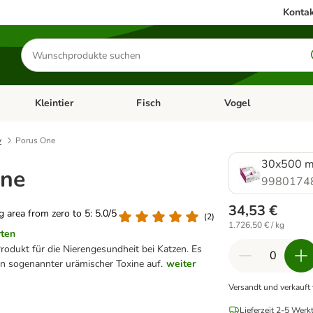
Kontak
Produkte
suchen
Kleintier
Fisch
Vogel
utter & Zubehör
Kategorie-Menü öffnen: Hundefutter & Zubehör
Kategorie-Menü öffnen: Kleintier
Kategorie-Menü öffnen
Ka
y
Porus One
30x500 
One
9980174
34,53 €
ng area from zero to 5: 5.0/5
(
2
)
1.726,50 € / kg
rten
rodukt für die Nierengesundheit bei Katzen. Es
n sogenannter urämischer Toxine auf.
weiter
Versandt und verkauft
Lieferzeit 2-5 Werk