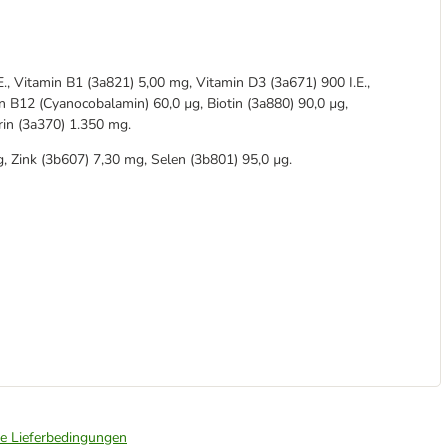
., Vitamin B1 (3a821) 5,00 mg, Vitamin D3 (3a671) 900 I.E.,
n B12 (Cyanocobalamin) 60,0 µg, Biotin (3a880) 90,0 µg,
rin (3a370) 1.350 mg.
 Zink (3b607) 7,30 mg, Selen (3b801) 95,0 µg.
ie Lieferbedingungen