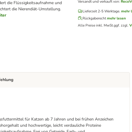
Versandt und verkauft von
:
RecoV
dert die Flüssigkeitsaufnahme und
ichtert die Nierendiät-Umstellung.
Lieferzeit 2-5 Werktage.
mehr 
iter
Rückgaberecht
mehr lesen
Alle Preise inkl. MwSt.
ggf. zzgl.
V
fehlung
uttermittel für Katzen ab 7 Jahren und bei frühen Anzeichen
phorgehalt und hochwertige, leicht verdauliche Proteine
ssigkeitsaufnahme. Frei von Getreide, Farb- und