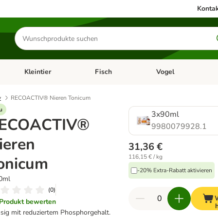
Kontak
Produkte
suchen
Kleintier
Fisch
Vogel
utter & Zubehör
Kategorie-Menü öffnen: Hundefutter & Zubehör
Kategorie-Menü öffnen: Kleintier
Kategorie-Menü öffnen
Ka
y
RECOACTIV® Nieren Tonicum
u
3x90ml
ECOACTIV®
9980079928.1
ieren
31,36 €
116,15 € / kg
onicum
-20% Extra-Rabatt aktivieren
0ml
(
0
)
Produkt bewerten
ssig mit reduziertem Phosphorgehalt.