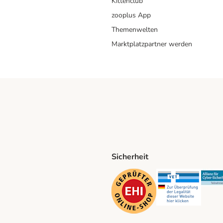
Kittenclub
zooplus App
Themenwelten
Marktplatzpartner werden
Sicherheit
ping Method
D Shipping Method
Security
Securit