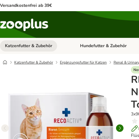
Versandkostenfrei ab 39€
Katzenfutter & Zubehör
Hundefutter & Zubehör
Kategorie-Menü öffnen: Katzenf
Katzenfutter & Zubehör
Ergänzungsfutter für Katzen
Renal & Urinar
Ne
R
N
T
3x9
Flü