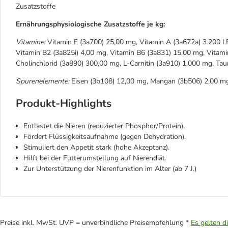
Zusatzstoffe
Ernährungsphysiologische Zusatzstoffe je kg:
Vitamine:
Vitamin E (3a700) 25,00 mg, Vitamin A (3a672a) 3.200 I.E
Vitamin B2 (3a825i) 4,00 mg, Vitamin B6 (3a831) 15,00 mg, Vitami
Cholinchlorid (3a890) 300,00 mg, L-Carnitin (3a910) 1.000 mg, Tau
Spurenelemente:
Eisen (3b108) 12,00 mg, Mangan (3b506) 2,00 mg,
Produkt-Highlights
Entlastet die Nieren (reduzierter Phosphor/Protein).
Fördert Flüssigkeitsaufnahme (gegen Dehydration).
Stimuliert den Appetit stark (hohe Akzeptanz).
Hilft bei der Futterumstellung auf Nierendiät.
Zur Unterstützung der Nierenfunktion im Alter (ab 7 J.)
Preise inkl. MwSt. UVP = unverbindliche Preisempfehlung *
Es gelten d