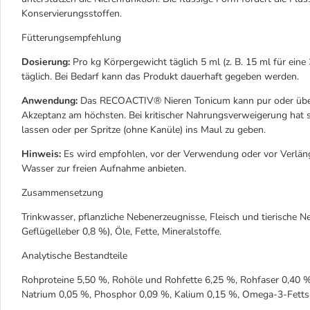
Konservierungsstoffen.
Fütterungsempfehlung
Dosierung:
Pro kg Körpergewicht täglich 5 ml (z. B. 15 ml für eine 
täglich. Bei Bedarf kann das Produkt dauerhaft gegeben werden.
Anwendung:
Das RECOACTIV® Nieren Tonicum kann pur oder über d
Akzeptanz am höchsten. Bei kritischer Nahrungsverweigerung hat 
lassen oder per Spritze (ohne Kanüle) ins Maul zu geben.
Hinweis:
Es wird empfohlen, vor der Verwendung oder vor Verlänge
Wasser zur freien Aufnahme anbieten.
Zusammensetzung
Trinkwasser, pflanzliche Nebenerzeugnisse, Fleisch und tierische N
Geflügelleber 0,8 %), Öle, Fette, Mineralstoffe.
Analytische Bestandteile
Rohproteine 5,50 %, Rohöle und Rohfette 6,25 %, Rohfaser 0,40 %
Natrium 0,05 %, Phosphor 0,09 %, Kalium 0,15 %, Omega-3-Fetts