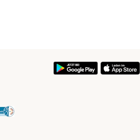
y
Security