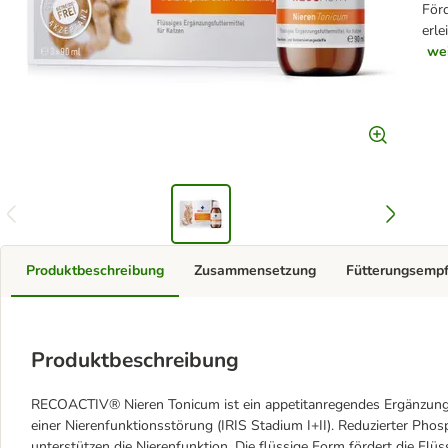
För
erle
we
Produktbeschreibung
Zusammensetzung
Fütterungsemp
Produktbeschreibung
RECOACTIV® Nieren Tonicum ist ein appetitanregendes Ergänzungsf
einer Nierenfunktionsstörung (IRIS Stadium I+II). Reduzierter Phos
unterstützen die Nierenfunktion. Die flüssige Form fördert die Flü