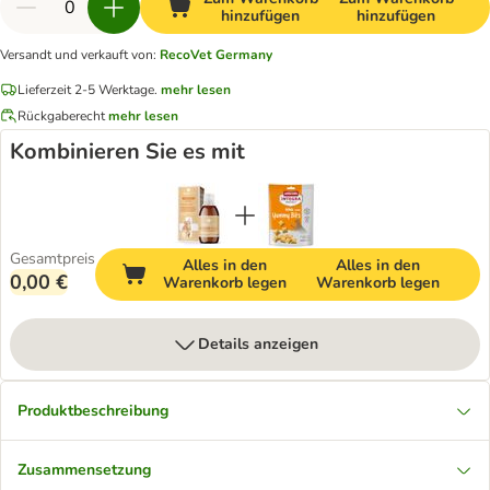
hinzufügen
hinzufügen
Versandt und verkauft von
:
RecoVet Germany
Lieferzeit 2-5 Werktage.
mehr lesen
Rückgaberecht
mehr lesen
Kombinieren Sie es mit
Gesamtpreis
Alles in den
Alles in den
0,00 €
Warenkorb legen
Warenkorb legen
Details anzeigen
Produktbeschreibung
Zusammensetzung