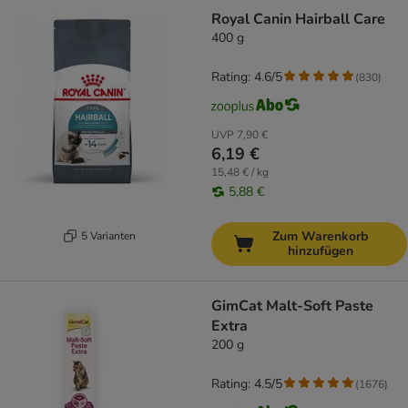
Royal Canin Hairball Care
400 g
Rating: 4.6/5
(
830
)
UVP
7,90 €
6,19 €
15,48 € / kg
5,88 €
Zum Warenkorb
5 Varianten
hinzufügen
GimCat Malt-Soft Paste
Extra
200 g
Rating: 4.5/5
(
1676
)