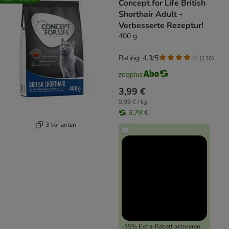
Concept for Life British
Shorthair Adult -
Verbesserte Rezeptur!
400 g
Rating: 4.3/5
(
136
)
3,99 €
9,98 € / kg
3,79 €
3 Varianten
-15% Extra-Rabatt aktivieren