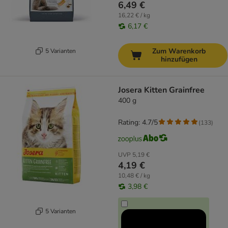
6,49 €
16,22 € / kg
6,17 €
Zum Warenkorb
5 Varianten
hinzufügen
Josera Kitten Grainfree
400 g
Rating: 4.7/5
(
133
)
UVP
5,19 €
4,19 €
10,48 € / kg
3,98 €
5 Varianten