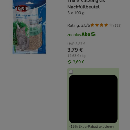
Trixie Katzengras
Nachfüllbeutel
3 x 100 g
Rating: 3.5/5
(
123
)
UVP
3,87 €
3,79 €
12,63 € / kg
3,60 €
-15% Extra-Rabatt aktivieren