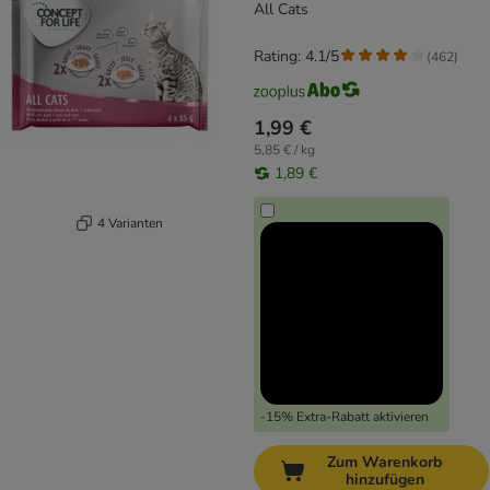
All Cats
Rating: 4.1/5
(
462
)
1,99 €
5,85 € / kg
1,89 €
4 Varianten
-15% Extra-Rabatt aktivieren
Zum Warenkorb
hinzufügen