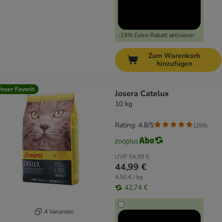
-15% Extra-Rabatt aktivieren
Zum Warenkorb
hinzufügen
nser Favorit
Josera Catelux
10 kg
Rating: 4.8/5
(
298
)
UVP
54,99 €
44,99 €
4,50 € / kg
42,74 €
4 Varianten