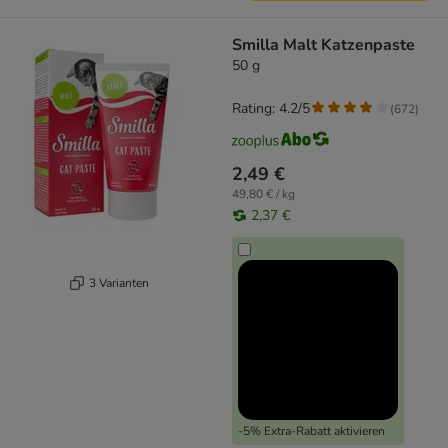
Smilla Malt Katzenpaste
50 g
Rating: 4.2/5
(
672
)
2,49 €
49,80 € / kg
2,37 €
3 Varianten
-5% Extra-Rabatt aktivieren