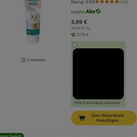
Rating: 4.5/5
(
793
)
3,99 €
39,90 € / kg
3,79 €
5 Varianten
-15% Extra-Rabatt aktivieren
Zum Warenkorb
hinzufügen
nser Favorit