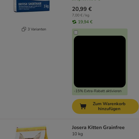
20,99 €
7,00 € / kg
19,94 €
3 Varianten
-15% Extra-Rabatt aktivieren
Zum Warenkorb
hinzufügen
Josera Kitten Grainfree
10 kg