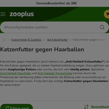
Versandkostenfrei ab 39€
Menü
Produkte
suchen
Katzenfutter & Zubehör
Vet Katzenfutter
Katzenfutter gegen Haarbal
Katzenfutter gegen Haarballen
Katzenfutter gegen Haarballen (auch bekannt als
 „Anti Hairball Katzenfutter“
) ist 
für alle Katzen geeignet, die zu starker Haarballenbildung neigen. Dazu gehören vor 
allem 
langhaarige Katzen
 oder solche, die sich sehr 
häufig putzen
. Spezielles 
Anit Hairball Nassfutter
 und 
Anti Hairball Trockenfutter
 können durch die 
Förderung der Verdauung dabei unterstützen die Bildung oder Ausscheidung von 
Haarballen zu reduzieren. Finde jetzt das richtige 
Katzenfutter gegen Haarballen
für deine Katze!
Beliebtheit
Filtern nach