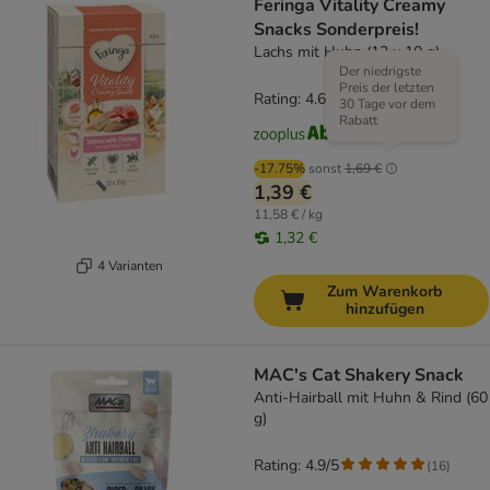
Feringa Vitality Creamy
Snacks Sonderpreis!
Lachs mit Huhn (12 x 10 g)
Der niedrigste
Preis der letzten
Rating: 4.6/5
(
127
)
30 Tage vor dem
Rabatt
-17.75%
sonst
1,69 €
1,39 €
11,58 € / kg
1,32 €
4 Varianten
Zum Warenkorb
hinzufügen
MAC's Cat Shakery Snack
Anti-Hairball mit Huhn & Rind (60
g)
Rating: 4.9/5
(
16
)