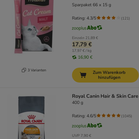
Sparpaket 66 x 15 g
Rating: 4.3/5
(
121
)
Einzeln
21,89 €
17,79 €
17,97 € / kg
16,90 €
3 Varianten
Zum Warenkorb
hinzufügen
Royal Canin Hair & Skin Care
400 g
Rating: 4.6/5
(
1045
)
UVP
7,90 €