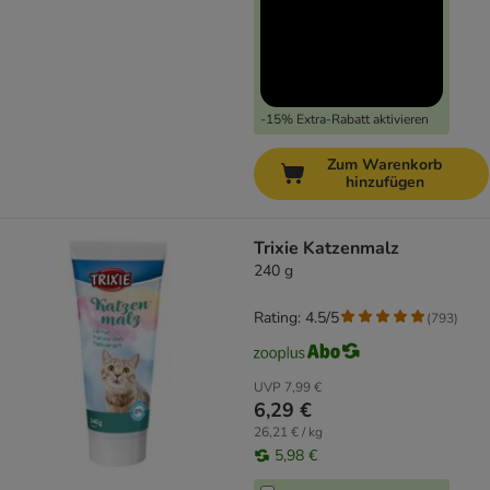
-15% Extra-Rabatt aktivieren
Zum Warenkorb
hinzufügen
Trixie Katzenmalz
240 g
Rating: 4.5/5
(
793
)
UVP
7,99 €
6,29 €
26,21 € / kg
5,98 €