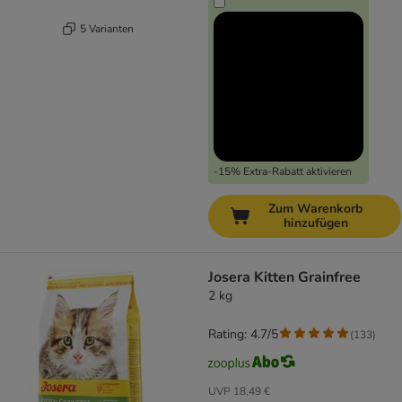
5 Varianten
-15% Extra-Rabatt aktivieren
Zum Warenkorb
hinzufügen
Josera Kitten Grainfree
2 kg
Rating: 4.7/5
(
133
)
UVP
18,49 €