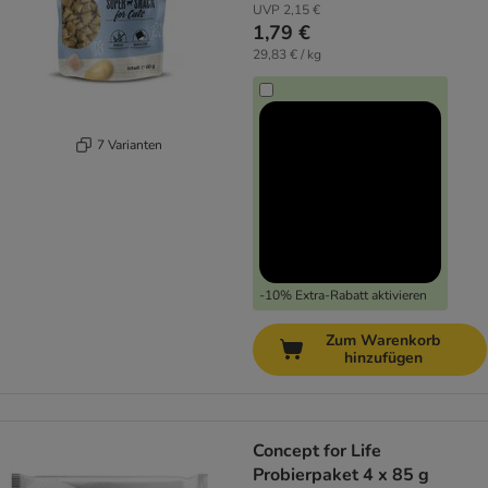
UVP
2,15 €
1,79 €
29,83 € / kg
7 Varianten
-10% Extra-Rabatt aktivieren
Zum Warenkorb
hinzufügen
Concept for Life
Probierpaket 4 x 85 g