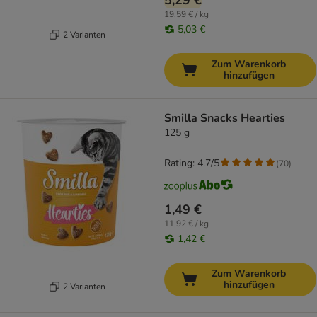
5,29 €
19,59 € / kg
5,03 €
2 Varianten
Zum Warenkorb
hinzufügen
Smilla Snacks Hearties
125 g
Rating: 4.7/5
(
70
)
1,49 €
11,92 € / kg
1,42 €
Zum Warenkorb
hinzufügen
2 Varianten