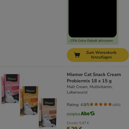
-15% Extra-Rabatt aktivieren
Zum Warenkorb
hinzufügen
Miamor Cat Snack Cream
Probiermix 18 x 15 g
Malt Cream, Multivitamin,
Leberwurst
Rating: 4.8/5
(
485
)
Einzeln
5,97 €