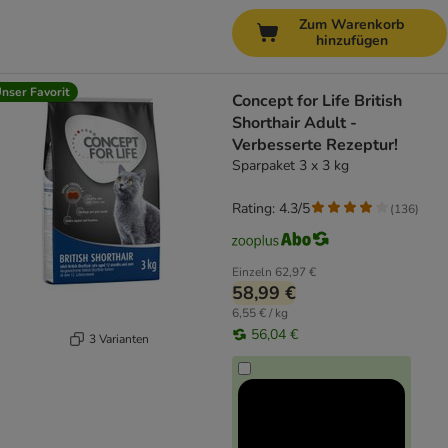
Zum Warenkorb
hinzufügen
nser Favorit
Concept for Life British
Shorthair Adult -
Verbesserte Rezeptur!
Sparpaket 3 x 3 kg
Rating: 4.3/5
(
136
)
Einzeln
62,97 €
58,99 €
6,55 € / kg
56,04 €
3 Varianten