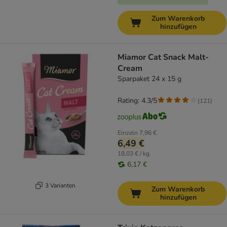
Zum Warenkorb
hinzufügen
Miamor Cat Snack Malt-
Cream
Sparpaket 24 x 15 g
Rating: 4.3/5
(
121
)
Einzeln
7,96 €
6,49 €
18,03 € / kg
6,17 €
3 Varianten
Zum Warenkorb
hinzufügen