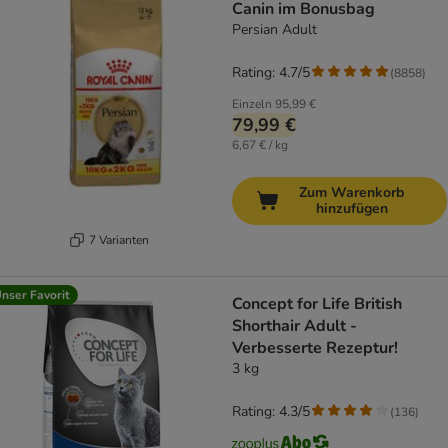
Canin im Bonusbag
Persian Adult
Rating: 4.7/5
(
8858
)
Einzeln
95,99 €
79,99 €
6,67 € / kg
Zum Warenkorb
hinzufügen
7 Varianten
nser Favorit
Concept for Life British
Shorthair Adult -
Verbesserte Rezeptur!
3 kg
Rating: 4.3/5
(
136
)