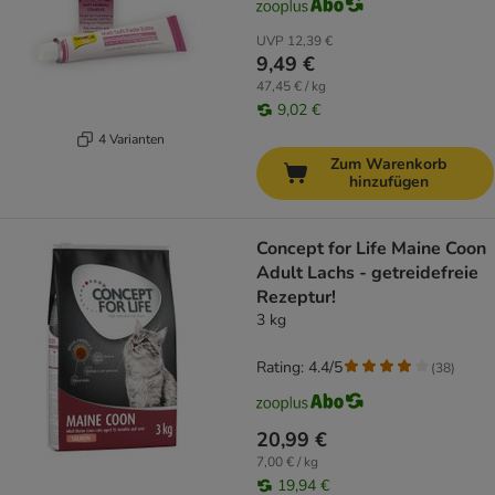
UVP
12,39 €
9,49 €
47,45 € / kg
9,02 €
4 Varianten
Zum Warenkorb
hinzufügen
Concept for Life Maine Coon
Adult Lachs - getreidefreie
Rezeptur!
3 kg
Rating: 4.4/5
(
38
)
20,99 €
7,00 € / kg
19,94 €