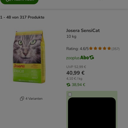
1 - 48 von 317 Produkte
product items have been changed
Josera SensiCat
10 kg
Rating: 4.6/5
(
357
)
UVP
52,99 €
40,99 €
4,10 € / kg
38,94 €
4 Varianten