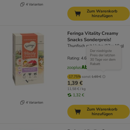
4 Varianten
Zum Warenkorb
hinzufügen
Feringa Vitality Creamy
Snacks Sonderpreis!
Thunfisch mit Huhn (12 x 10 g)
Der niedrigste
Preis der letzten
Rating: 4.6/5
(
127
)
30 Tage vor dem
Rabatt
-17.75%
sonst
1,69 €
1,39 €
11,58 € / kg
1,32 €
4 Varianten
Zum Warenkorb
hinzufügen