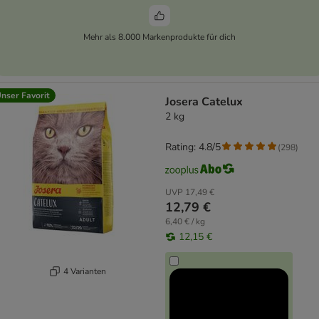
Mehr als 8.000 Markenprodukte für dich
nser Favorit
Josera Catelux
2 kg
Rating: 4.8/5
(
298
)
UVP
17,49 €
12,79 €
6,40 € / kg
12,15 €
4 Varianten