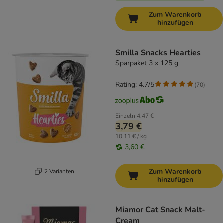
Zum Warenkorb
hinzufügen
Smilla Snacks Hearties
Sparpaket 3 x 125 g
Rating: 4.7/5
(
70
)
Einzeln
4,47 €
3,79 €
10,11 € / kg
3,60 €
Zum Warenkorb
2 Varianten
hinzufügen
Miamor Cat Snack Malt-
Cream