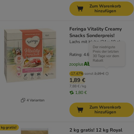
Zum Warenkorb
hinzufügen
Feringa Vitality Creamy
Snacks Sonderpreis!
Lachs mit Huhn (24 x 10 g)
Der niedrigste
Preis der letzten
Rating: 4.6/5
(
127
)
30 Tage vor dem
Rabatt
-17.47%
sonst
2,29 €
1,89 €
7,88 € / kg
1,80 €
4 Varianten
Zum Warenkorb
hinzufügen
 kg gratis!
2 kg gratis! 12 kg Royal