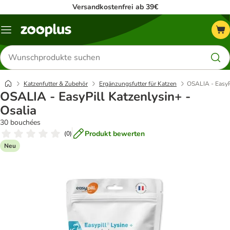
Versandkostenfrei ab 39€
Menü
Produkte
suchen
Katzenfutter & Zubehör
Ergänzungsfutter für Katzen
OSALIA - EasyPi
OSALIA - EasyPill Katzenlysin+ -
Osalia
30 bouchées
Produkt bewerten
(
0
)
Neu