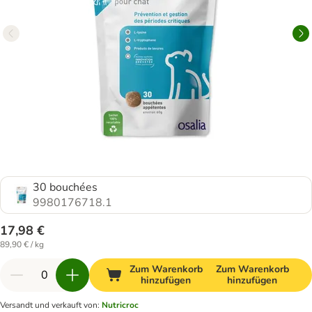
30 bouchées
9980176718.1
17,98 €
89,90 € / kg
Zum Warenkorb
Zum Warenkorb
hinzufügen
hinzufügen
Versandt und verkauft von
:
Nutricroc