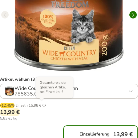
Artikel wählen (3 Varianten)
Gesamtpreis der
gleichen Artikel
Wide Country - Kalb & Huhn
bei Einzelkauf
785635.0
-12.45%
Einzeln
15,98 €
13,99 €
5,83 € / kg
13,99 €
Einzellieferung