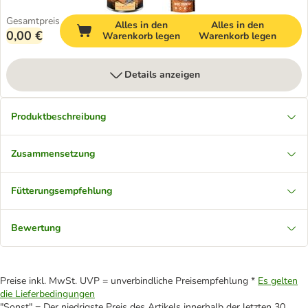
Gesamtpreis
Alles in den
Alles in den
0,00 €
Warenkorb legen
Warenkorb legen
Details anzeigen
Produktbeschreibung
Zusammensetzung
Fütterungsempfehlung
Bewertung
Preise inkl. MwSt. UVP = unverbindliche Preisempfehlung *
Es gelten
die Lieferbedingungen
"Sonst" = Der niedrigste Preis des Artikels innerhalb der letzten 30