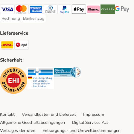
Visa Payment Method
Mastercard Payment Method
American Express Payment Method
Diners Club Payment Method
PayPal Payment Method
Apple Pay Payment Method
Klarna Payment Method
Riverty Payment 
Google P
Rechnung
Bankeinzug
Rechnung Payment Method
Bankeinzug Payment Method
Lieferservice
DHL Shipping Method
DPD Shipping Method
Sicherheit
Security
Security
Security
Kontakt
Versandkosten und Lieferzeit
Impressum
Allgemeine Geschäftsbedingungen
Digital Services Act
Vertrag widerrufen
Entsorgungs- und Umweltbestimmungen