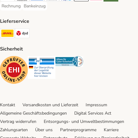
Rechnung
Bankeinzug
Rechnung Payment Method
Bankeinzug Payment Method
Lieferservice
DHL Shipping Method
DPD Shipping Method
Sicherheit
Security
Security
Security
Kontakt
Versandkosten und Lieferzeit
Impressum
Allgemeine Geschäftsbedingungen
Digital Services Act
Vertrag widerrufen
Entsorgungs- und Umweltbestimmungen
Zahlungsarten
Über uns
Partnerprogramme
Karriere