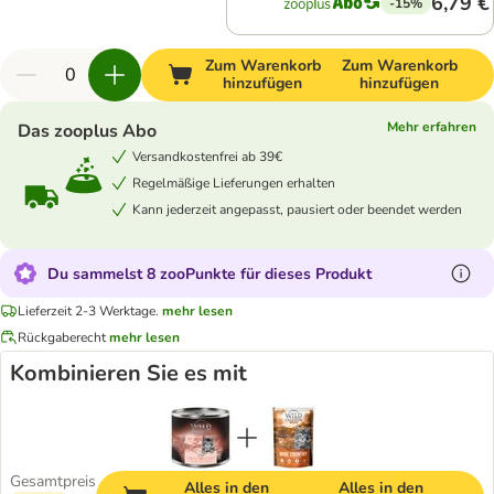
6,79 €
-15%
Zum Warenkorb
Zum Warenkorb
hinzufügen
hinzufügen
Mehr erfahren
Das zooplus Abo
Versandkostenfrei ab 39€
Regelmäßige Lieferungen erhalten
Kann jederzeit angepasst, pausiert oder beendet werden
Du sammelst 8 zooPunkte für dieses Produkt
Lieferzeit 2-3 Werktage.
mehr lesen
Rückgaberecht
mehr lesen
Kombinieren Sie es mit
Gesamtpreis
Alles in den
Alles in den