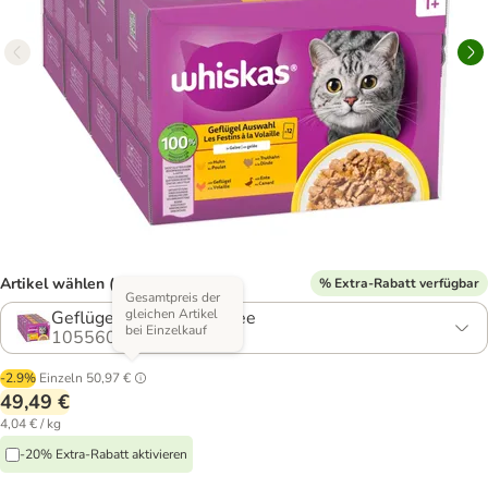
Artikel wählen (4 Varianten)
% Extra-Rabatt verfügbar
Gesamtpreis der
gleichen Artikel
Geflügelauswahl in Gelee
bei Einzelkauf
1055609.23
-2.9%
Einzeln
50,97 €
49,49 €
4,04 € / kg
-20% Extra-Rabatt aktivieren