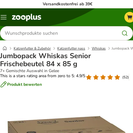
Versandkostenfrei ab 39€
Menü
Produkte
suchen
Katzenfutter & Zubehör
Katzenfutter nass
Whiskas
Jumbopack Wh
Jumbopack Whiskas Senior
Frischebeutel 84 x 85 g
7+ Gemischte Auswahl in Gelee
This is a stars rating area from zero to 5: 4.9/5
(
52
)
Produkt bewerten