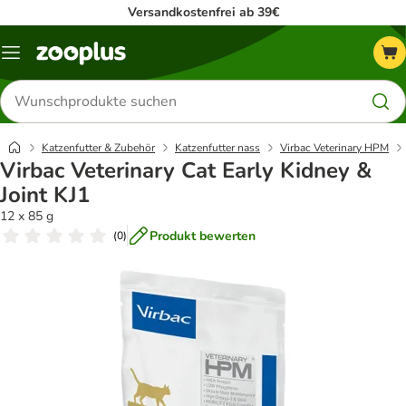
Versandkostenfrei ab 39€
Menü
Produkte
suchen
Katzenfutter & Zubehör
Katzenfutter nass
Virbac Veterinary HPM
Virbac Veterinary Cat Early Kidney &
Joint KJ1
12 x 85 g
Produkt bewerten
(
0
)