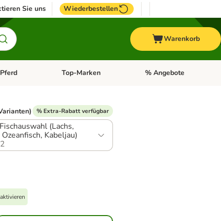
tieren Sie uns
Wiederbestellen
Warenkorb
Pferd
Top-Marken
% Angebote
: Fisch
tegorie-Menü öffnen: Vogel
Kategorie-Menü öffnen: Pferd
Kategorie-Menü öffnen: T
Varianten)
% Extra-Rabatt verfügbar
 Fischauswahl (Lachs,
 Ozeanfisch, Kabeljau)
.2
aktivieren