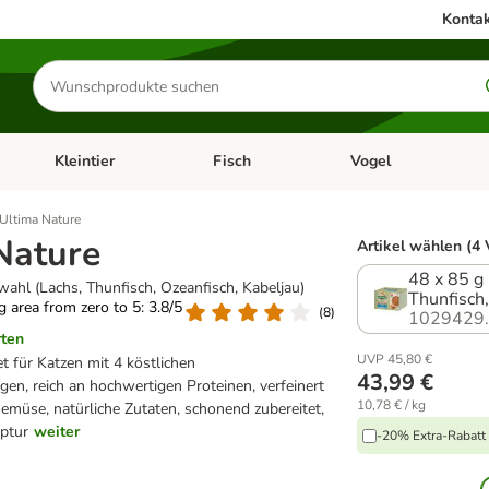
Kontak
Produkte
suchen
Kleintier
Fisch
Vogel
utter & Zubehör
Kategorie-Menü öffnen: Hundefutter & Zubehör
Kategorie-Menü öffnen: Kleintier
Kategorie-Menü öffnen
Ka
Ultima Nature
Nature
Artikel wählen (4 
48 x 85 g
wahl (Lachs, Thunfisch, Ozeanfisch, Kabeljau)
Thunfisch,
ng area from zero to 5: 3.8/5
(
8
)
1029429
rten
UVP 45,80 €
t für Katzen mit 4 köstlichen
43,99 €
en, reich an hochwertigen Proteinen, verfeinert
10,78 € / kg
emüse, natürliche Zutaten, schonend zubereitet,
ptur
weiter
-20% Extra-Rabatt 