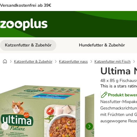
Versandkostenfrei ab 39€
Katzenfutter & Zubehör
Hundefutter & Zubehör
Kategorie-Menü öffnen: Katzenf
Katzenfutter & Zubehör
Katzenfutter nass
Katzenfutter mit Fisch
Ultima 
48 x 85 g Fischaus
This is a stars rati
Produkt bewe
Nassfutter-Mixpake
Geschmacksrichtung
mit Früchten und G
ausgewogene Reze