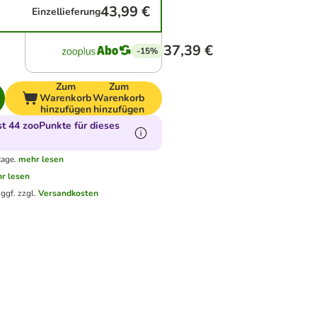
43,99 €
Einzellieferung
37,39 €
-15%
Zum
Zum
Warenkorb
Warenkorb
hinzufügen
hinzufügen
 44 zooPunkte für dieses
tage.
mehr lesen
r lesen
.
ggf. zzgl.
Versandkosten