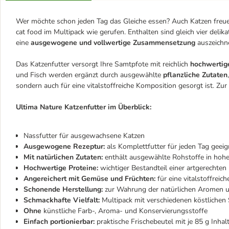
Wer möchte schon jeden Tag das Gleiche essen? Auch Katzen freu
cat food im Multipack wie gerufen. Enthalten sind gleich vier del
eine
ausgewogene und vollwertige Zusammensetzung
auszeichn
Das Katzenfutter versorgt Ihre Samtpfote mit reichlich
hochwertig
und Fisch werden ergänzt durch ausgewählte
pflanzliche Zutaten
sondern auch für eine vitalstoffreiche Komposition gesorgt ist. Zu
Ultima Nature Katzenfutter im Überblick:
Nassfutter für ausgewachsene Katzen
Ausgewogene Rezeptur:
als Komplettfutter für jeden Tag geeig
Mit natürlichen Zutaten:
enthält ausgewählte Rohstoffe in hohe
Hochwertige Proteine:
wichtiger Bestandteil einer artgerechte
Angereichert mit Gemüse und Früchten:
für eine vitalstoffreic
Schonende Herstellung:
zur Wahrung der natürlichen Aromen u
Schmackhafte Vielfalt:
Multipack mit verschiedenen köstlichen
Ohne
künstliche Farb-, Aroma- und Konservierungsstoffe
Einfach portionierbar:
praktische Frischebeutel mit je 85 g Inhal