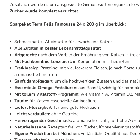
Zusätzlich wurde es um ausgesuchte Gemüsesorten ergänzt, die wer
Zucker wurde komplett verzichtet
.
Sparpaket Terra Felis Famousse 24 x 200 g im Überblick:
Schmackhaftes Alleinfutter für erwachsene Katzen
Alle Zutaten
in bester Lebensmittelqualität
Artgerecht:
nach dem Vorbild der Ernährung von Katzen in freie
Mit Fachkenntnis konzipiert:
in Kooperation mit Tierärzten
Erstklassige Proteine:
mit viel leckerem Fleisch, je nach Sorte 
aromatische Innereien
Sanft dampfgegart:
um die hochwertigen Zutaten und das natür
Essentielle Omega-Fettsäuren:
aus Rapsöl, wichtig für normal
Mit tollem Vitalstoff-Programm:
wie Vitamin A, Vitamin D3, M
Taurin:
für Katzen essenzielle Aminosäure
Liefert Flüssigkeit:
für eine gute Hydration
Leicht verdaulich:
ohne Getreide
Hervorragender Geschmack:
aromatischer Duft, für hohe Akze
Naturbelassene Rezeptur:
frei von Zucker, Konservierungsstof
Eigene Produktion bei München:
verlässliche Qualität aus Deut