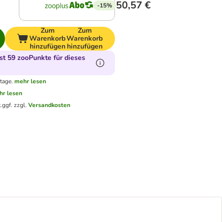
50,57 €
-15%
Zum
Zum
Warenkorb
Warenkorb
hinzufügen
hinzufügen
t 59 zooPunkte für dieses
tage.
mehr lesen
hr lesen
.
ggf. zzgl.
Versandkosten