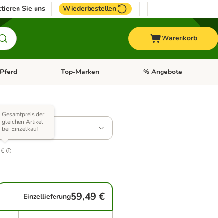
tieren Sie uns
Wiederbestellen
Warenkorb
Pferd
Top-Marken
% Angebote
: Fisch
tegorie-Menü öffnen: Vogel
Kategorie-Menü öffnen: Pferd
Kategorie-Menü öffnen: T
 Varianten)
Gesamtpreis der
gleichen Artikel
ute
bei Einzelkauf
.0
 €
59,49 €
Einzellieferung