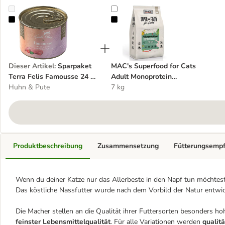
Sparpaket Terra Felis Famousse 24 x 200 g
MAC's Superfood for Cats Adult 
Dieser Artikel
:
Sparpaket
MAC's Superfood for Cats
Terra Felis Famousse 24 x
Adult Monoprotein
200 g
Huhn & Pute
Kaninchen
7 kg
Produktbeschreibung
Zusammensetzung
Fütterungsemp
Wenn du deiner Katze nur das Allerbeste in den Napf tun möchtest,
Das köstliche Nassfutter wurde nach dem Vorbild der Natur entwick
Die Macher stellen an die Qualität ihrer Futtersorten besonders 
feinster Lebensmittelqualität
. Für alle Variationen werden
qualitä