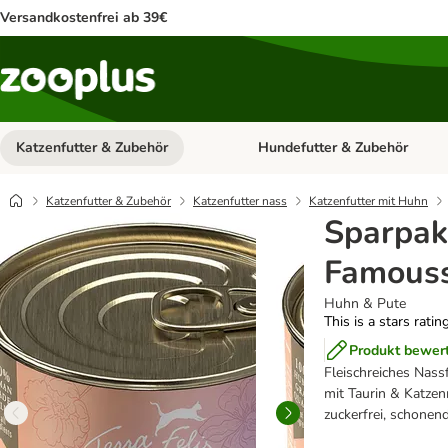
Versandkostenfrei ab 39€
Katzenfutter & Zubehör
Hundefutter & Zubehör
Kategorie-Menü öffnen: Katzenf
Katzenfutter & Zubehör
Katzenfutter nass
Katzenfutter mit Huhn
Sparpake
Famouss
Huhn & Pute
This is a stars ratin
Produkt bewer
Fleischreiches Nassf
mit Taurin & Katzen
zuckerfrei, schonen