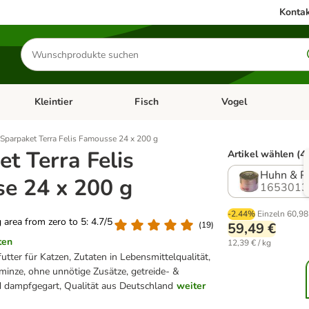
Kontak
Produkte
suchen
Kleintier
Fisch
Vogel
utter & Zubehör
Kategorie-Menü öffnen: Hundefutter & Zubehör
Kategorie-Menü öffnen: Kleintier
Kategorie-Menü öffnen
Ka
Sparpaket Terra Felis Famousse 24 x 200 g
t Terra Felis
Artikel wählen (4
Huhn & P
e 24 x 200 g
1653013
-2.44%
Einzeln
60,98
g area from zero to 5: 4.7/5
(
19
)
59,49 €
ten
12,39 € / kg
utter für Katzen, Zutaten in Lebensmittelqualität,
minze, ohne unnötige Zusätze, getreide- &
d dampfgegart, Qualität aus Deutschland
weiter