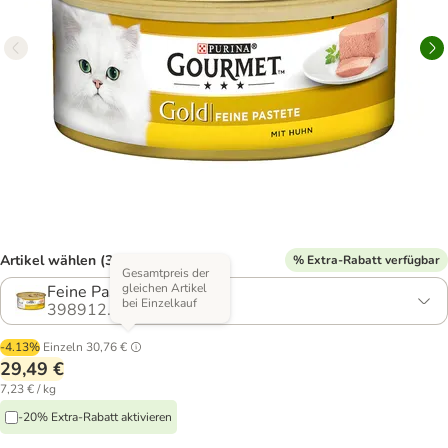
Artikel wählen (3 Varianten)
% Extra-Rabatt verfügbar
Gesamtpreis der
gleichen Artikel
Feine Pastete Mix I
bei Einzelkauf
398912.1
-4.13%
Einzeln
30,76 €
29,49 €
7,23 € / kg
-20% Extra-Rabatt aktivieren