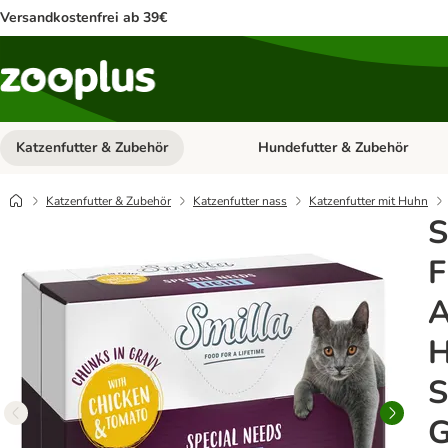
Versandkostenfrei ab 39€
Katzenfutter & Zubehör
Hundefutter & Zubehör
Kategorie-Menü öffnen: Katzenf
Katzenfutter & Zubehör
Katzenfutter nass
Katzenfutter mit Huhn
S
F
A
H
S