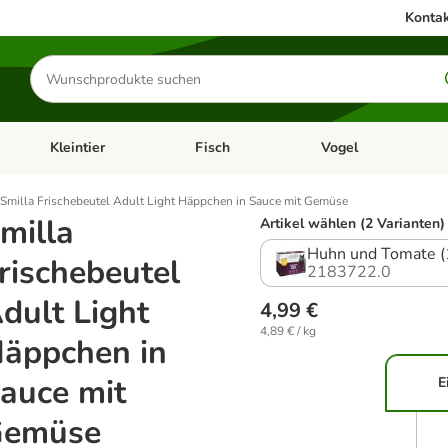
Kontak
Produkte
suchen
Kleintier
Fisch
Vogel
utter & Zubehör
Kategorie-Menü öffnen: Hundefutter & Zubehör
Kategorie-Menü öffnen: Kleintier
Kategorie-Menü öffnen
Ka
Smilla Frischebeutel Adult Light Häppchen in Sauce mit Gemüse
milla
Artikel wählen (2 Varianten)
Huhn und Tomate (
rischebeutel
2183722.0
dult Light
4,99 €
4,89 € / kg
äppchen in
auce mit
E
Gemüse