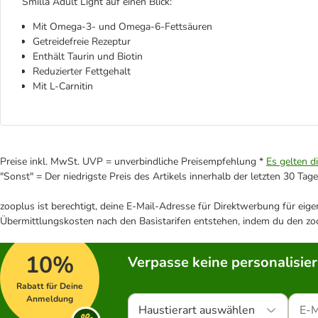
Smilla Adult Light auf einen Blick:
Mit Omega-3- und Omega-6-Fettsäuren
Getreidefreie Rezeptur
Enthält Taurin und Biotin
Reduzierter Fettgehalt
Mit L-Carnitin
Preise inkl. MwSt. UVP = unverbindliche Preisempfehlung *
Es gelten d
"Sonst" = Der niedrigste Preis des Artikels innerhalb der letzten 30 Tage
zooplus ist berechtigt, deine E-Mail-Adresse für Direktwerbung für eig
Übermittlungskosten nach den Basistarifen entstehen, indem du den zoo
10%
Verpasse keine personalisie
Rabatt für Deine
Anmeldung
Haustierart auswählen