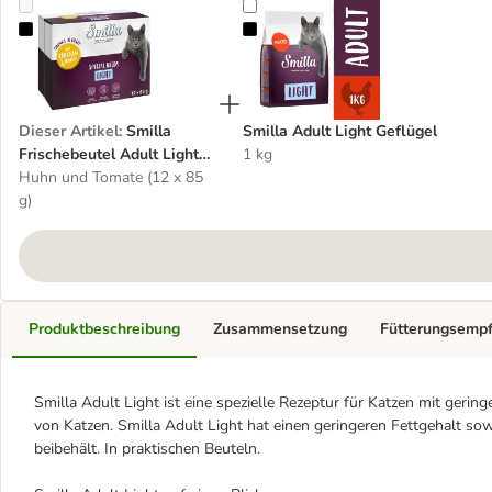
Smilla Frischebeutel Adult Light Häppchen in Sauce mit Gemüse
Smilla Adult Light Geflügel
Dieser Artikel
:
Smilla
Smilla Adult Light Geflügel
Frischebeutel Adult Light
1 kg
Häppchen in Sauce mit
Huhn und Tomate (12 x 85
Gemüse
g)
Produktbeschreibung
Zusammensetzung
Fütterungsemp
Smilla Adult Light ist eine spezielle Rezeptur für Katzen mit ger
von Katzen. Smilla Adult Light hat einen geringeren Fettgehalt sow
beibehält. In praktischen Beuteln.