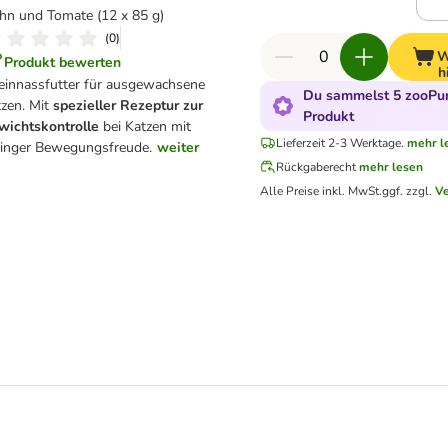
hn und Tomate (12 x 85 g)
(
0
)
W
Produkt bewerten
h
leinnassfutter für ausgewachsene
Du sammelst 5 zooPun
tzen. Mit
spezieller Rezeptur zur
Produkt
wichtskontrolle
bei Katzen mit
Lieferzeit 2-3 Werktage.
mehr l
ringer Bewegungsfreude.
weiter
Rückgaberecht
mehr lesen
Alle Preise inkl. MwSt.
ggf. zzgl.
V