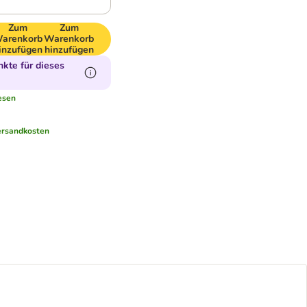
Zum
Zum
arenkorb
Warenkorb
inzufügen
hinzufügen
kte für dieses
esen
ersandkosten