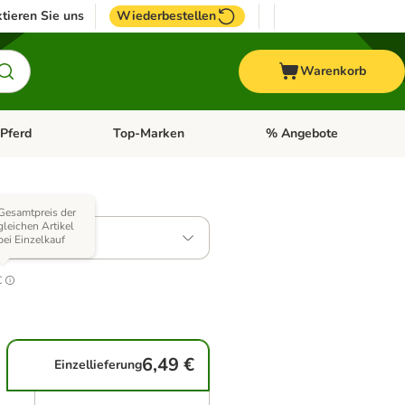
tieren Sie uns
Wiederbestellen
Warenkorb
Pferd
Top-Marken
% Angebote
: Fisch
tegorie-Menü öffnen: Vogel
Kategorie-Menü öffnen: Pferd
Kategorie-Menü öffnen: T
 Varianten)
Gesamtpreis der
gleichen Artikel
bei Einzelkauf
.4
€
6,49 €
Einzellieferung