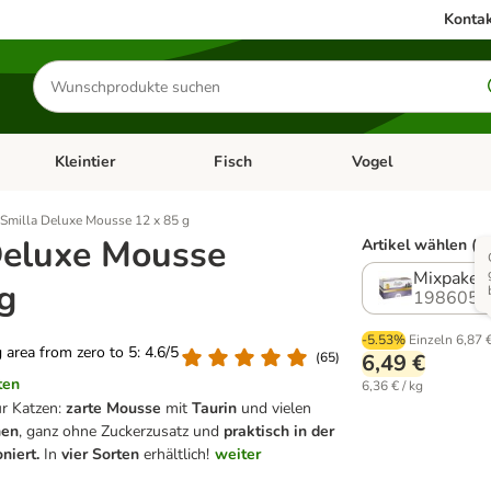
Kontak
Produkte
suchen
Kleintier
Fisch
Vogel
utter & Zubehör
Kategorie-Menü öffnen: Hundefutter & Zubehör
Kategorie-Menü öffnen: Kleintier
Kategorie-Menü öffnen
Ka
Smilla Deluxe Mousse 12 x 85 g
Deluxe Mousse
Artikel wählen (5
Mixpaket
g
1986050
-5.53%
Einzeln
6,87 
g area from zero to 5: 4.6/5
(
65
)
6,49 €
ten
6,36 € / kg
ür Katzen:
zarte Mousse
mit
Taurin
und vielen
nen
, ganz ohne Zuckerzusatz und
praktisch in der
niert.
In
vier Sorten
erhältlich!
weiter