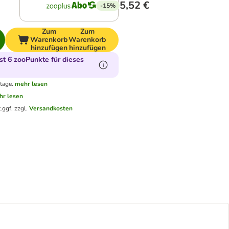
5,52 €
-15%
Zum
Zum
Warenkorb
Warenkorb
hinzufügen
hinzufügen
t 6 zooPunkte für dieses
tage.
mehr lesen
hr lesen
.
ggf. zzgl.
Versandkosten