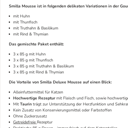
Smilla Mousse ist in folgenden delikaten Variationen in der Gou
mit Huhn
mit Thunfisch
mit Truthahn & Basilikum
mit Rind & Thymian
Das gemischte Paket enthält:
3 x 85 g mit Huhn
3 x 85 g mit Thunfisch
3 x 85 g mit Truthahn & Basilikum
3 x 85 g mit Rind & Thymian
Die Vorteile von Smilla Deluxe
Mousse
auf einen Blick:
Alleinfuttermittel für Katzen
Hochwertige Rezeptur
mit Fleisch und Fisch, sowie hochwertig
Mit
Taurin
trägt zur Unterstützung der Herzfunktion und Sehkraf
Kein Zusatz von Konservierungsmittel oder Farbstoffen
Ohne Zuckerzusatz
Getreidefreie
Rezeptur