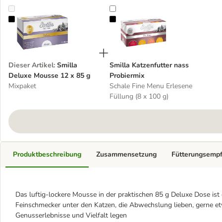
Smilla Deluxe Mousse 12 x 85 g
Smilla Katzenfutter nass Probierm
Dieser Artikel
:
Smilla
Smilla Katzenfutter nass
Deluxe Mousse 12 x 85 g
Probiermix
Mixpaket
Schale Fine Menu Erlesene
Füllung (8 x 100 g)
Produktbeschreibung
Zusammensetzung
Fütterungsemp
Das luftig-lockere Mousse in der praktischen 85 g Deluxe Dose ist 
Feinschmecker unter den Katzen, die Abwechslung lieben, gerne 
Genusserlebnisse und Vielfalt legen