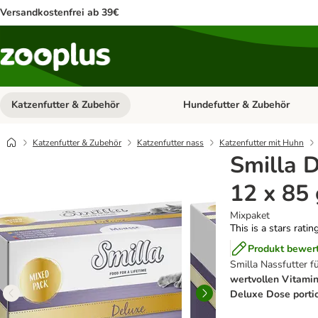
Versandkostenfrei ab 39€
Katzenfutter & Zubehör
Hundefutter & Zubehör
Kategorie-Menü öffnen: Katzenf
Katzenfutter & Zubehör
Katzenfutter nass
Katzenfutter mit Huhn
Smilla 
12 x 85 
Mixpaket
This is a stars ratin
Produkt bewer
Smilla Nassfutter f
wertvollen Vitami
Deluxe Dose portio