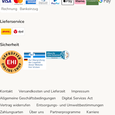
Visa Payment Method
Mastercard Payment Method
American Express Payment Method
Diners Club Payment Method
PayPal Payment Method
Apple Pay Payment Method
Klarna Payment Method
Riverty Payment 
Google P
Rechnung
Bankeinzug
Rechnung Payment Method
Bankeinzug Payment Method
Lieferservice
DHL Shipping Method
DPD Shipping Method
Sicherheit
Security
Security
Security
Kontakt
Versandkosten und Lieferzeit
Impressum
Allgemeine Geschäftsbedingungen
Digital Services Act
Vertrag widerrufen
Entsorgungs- und Umweltbestimmungen
Zahlungsarten
Über uns
Partnerprogramme
Karriere