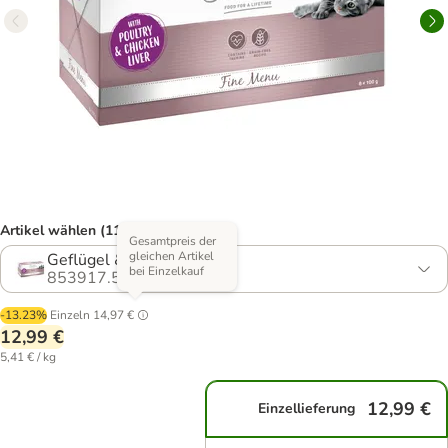
Artikel wählen (11 Varianten)
Gesamtpreis der
gleichen Artikel
Geflügel & Hühnerleber
bei Einzelkauf
853917.5
-13.23%
Einzeln
14,97 €
12,99 €
5,41 € / kg
12,99 €
Einzellieferung