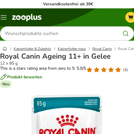
Versandkostenfrei ab 39€
Menü
Produkte
suchen
Katzenfutter & Zubehör
Katzenfutter nass
Royal Canin
Royal Can
Royal Canin Ageing 11+ in Gelee
12 x 85 g
This is a stars rating area from zero to 5: 5.0/5
(
1
)
Produkt bewerten
Neu