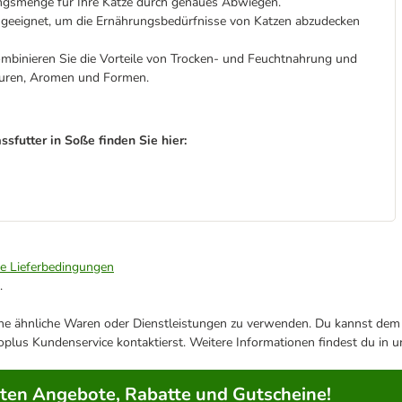
rungsmenge für Ihre Katze durch genaues Abwiegen.
t geeignet, um die Ernährungsbedürfnisse von Katzen abzudecken
binieren Sie die Vorteile von Trocken- und Feuchtnahrung und
xturen, Aromen und Formen.
sfutter in Soße finden Sie hier:
ie Lieferbedingungen
.
ene ähnliche Waren oder Dienstleistungen zu verwenden. Du kannst dem j
plus Kundenservice kontaktierst. Weitere Informationen findest du in 
rten Angebote, Rabatte und Gutscheine!