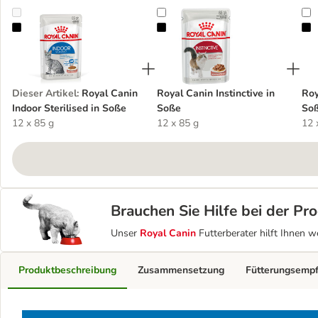
Royal Canin Indoor Sterilised in Soße
Royal Canin Instinctive in Soße
R
Dieser Artikel
:
Royal Canin
Royal Canin Instinctive in
Roy
Indoor Sterilised in Soße
Soße
So
12 x 85 g
12 x 85 g
12 
Brauchen Sie Hilfe bei der P
Unser
Royal Canin
Futterberater hilft Ihnen w
Produktbeschreibung
Zusammensetzung
Fütterungsemp