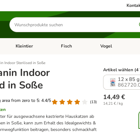
Kontak
Produkte
suchen
Kleintier
Fisch
Vogel
utter & Zubehör
Kategorie-Menü öffnen: Hundefutter & Zubehör
Kategorie-Menü öffnen: Kleintier
Kategorie-Menü öffnen
Ka
n Indoor Sterilised in Soße
anin Indoor
Artikel wählen (4
12 x 85 g
ed in Soße
862720.
14,49 €
g area from zero to 5: 4.4/5
(
13
)
14,21 € / kg
ten
ter für ausgewachsene kastrierte Hauskatzen ab
hen in Soße, kann zum Erhalt des Idealgewichts &
Harnwegfunktion beitragen, besonders schmackhaft