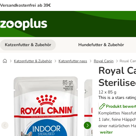
Versandkostenfrei ab 39€
Katzenfutter & Zubehör
Hundefutter & Zubehör
Kategorie-Menü öffnen: Katzenf
Katzenfutter & Zubehör
Katzenfutter nass
Royal Canin
Royal Cani
Royal C
Sterilis
12 x 85 g
This is a stars ratin
Produkt bewer
Komplettes Nassfut
1 Jahr, feine Häppc
einer natürlichen 
weiter