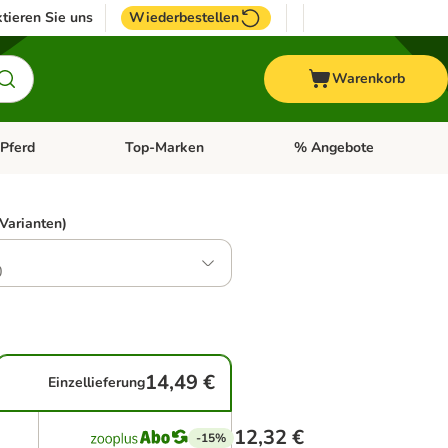
tieren Sie uns
Wiederbestellen
Warenkorb
Pferd
Top-Marken
% Angebote
: Fisch
tegorie-Menü öffnen: Vogel
Kategorie-Menü öffnen: Pferd
Kategorie-Menü öffnen: T
 Varianten)
0
14,49 €
Einzellieferung
12,32 €
-15%