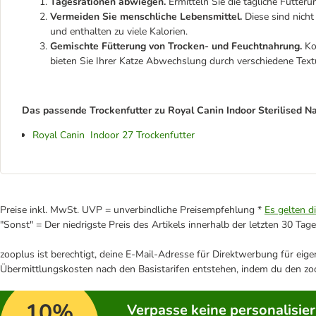
Tagesrationen abwiegen.
Ermitteln Sie die tägliche Fütte
Vermeiden Sie menschliche Lebensmittel.
Diese sind nich
und enthalten zu viele Kalorien.
Gemischte Fütterung von Trocken- und Feuchtnahrung.
Kom
bieten Sie Ihrer Katze Abwechslung durch verschiedene Te
Das passende Trockenfutter zu Royal Canin Indoor Sterilised Nas
Royal Canin Indoor 27 Trockenfutter
Preise inkl. MwSt. UVP = unverbindliche Preisempfehlung *
Es gelten d
"Sonst" = Der niedrigste Preis des Artikels innerhalb der letzten 30 Tage
zooplus ist berechtigt, deine E-Mail-Adresse für Direktwerbung für eig
Übermittlungskosten nach den Basistarifen entstehen, indem du den zoo
10%
Verpasse keine personalisie