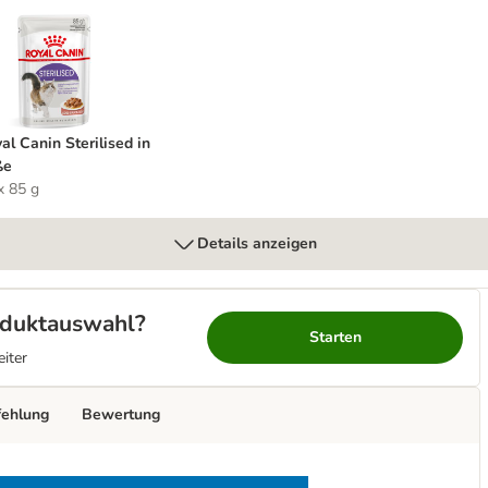
oyal Canin Sterilised in Soße
al Canin Sterilised in
ße
x 85 g
Details anzeigen
roduktauswahl?
Starten
eiter
fehlung
Bewertung