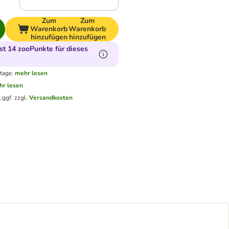
Zum
Zum
Warenkorb
Warenkorb
hinzufügen
hinzufügen
t 14 zooPunkte für dieses
tage.
mehr lesen
hr lesen
.
ggf. zzgl.
Versandkosten