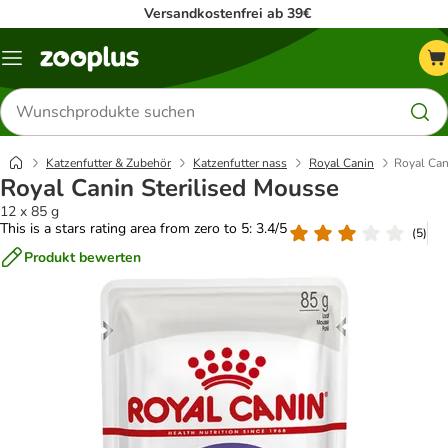
Versandkostenfrei ab 39€
Menü
Produkte
suchen
Katzenfutter & Zubehör
Katzenfutter nass
Royal Canin
Royal Can
Royal Canin Sterilised Mousse
12 x 85 g
This is a stars rating area from zero to 5: 3.4/5
(
5
)
Produkt bewerten