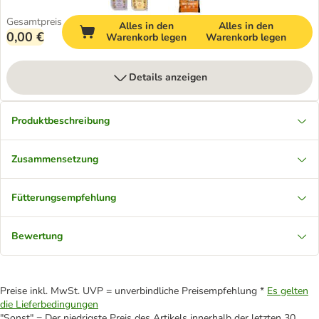
Gesamtpreis
Alles in den
Alles in den
0,00 €
Warenkorb legen
Warenkorb legen
Details anzeigen
Produktbeschreibung
Zusammensetzung
Fütterungsempfehlung
Bewertung
Preise inkl. MwSt. UVP = unverbindliche Preisempfehlung *
Es gelten
die Lieferbedingungen
"Sonst" = Der niedrigste Preis des Artikels innerhalb der letzten 30