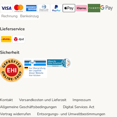
Visa Payment Method
Mastercard Payment Method
American Express Payment Method
Diners Club Payment Method
PayPal Payment Method
Apple Pay Payment Method
Klarna Payment Method
Riverty Payment 
Google P
Rechnung
Bankeinzug
Rechnung Payment Method
Bankeinzug Payment Method
Lieferservice
DHL Shipping Method
DPD Shipping Method
Sicherheit
Security
Security
Security
Kontakt
Versandkosten und Lieferzeit
Impressum
Allgemeine Geschäftsbedingungen
Digital Services Act
Vertrag widerrufen
Entsorgungs- und Umweltbestimmungen