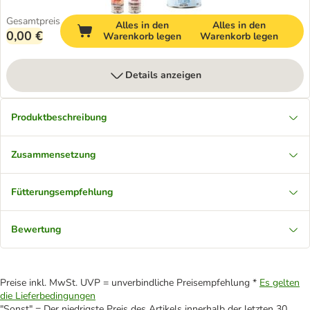
Gesamtpreis
Alles in den
Alles in den
0,00 €
Warenkorb legen
Warenkorb legen
Details anzeigen
Produktbeschreibung
Zusammensetzung
Fütterungsempfehlung
Bewertung
Preise inkl. MwSt. UVP = unverbindliche Preisempfehlung *
Es gelten
die Lieferbedingungen
"Sonst" = Der niedrigste Preis des Artikels innerhalb der letzten 30