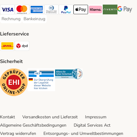
Visa Payment Method
Mastercard Payment Method
American Express Payment Method
Diners Club Payment Method
PayPal Payment Method
Apple Pay Payment Method
Klarna Payment Method
Riverty Payment 
Google P
Rechnung
Bankeinzug
Rechnung Payment Method
Bankeinzug Payment Method
Lieferservice
DHL Shipping Method
DPD Shipping Method
Sicherheit
Security
Security
Security
Kontakt
Versandkosten und Lieferzeit
Impressum
Allgemeine Geschäftsbedingungen
Digital Services Act
Vertrag widerrufen
Entsorgungs- und Umweltbestimmungen