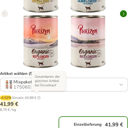
Artikel wählen (5 Varianten)
Gesamtpreis der
gleichen Artikel
Mixpaket 4 Sorten
bei Einzelkauf
1750601.0
-4.52%
Einzeln
43,98 €
41,99 €
8,75 € / kg
41,99 €
Einzellieferung