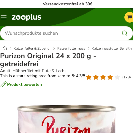
Versandkostenfrei ab 39€
Menü
Produkte
suchen
Katzenfutter & Zubehör
Katzenfutter nass
Katzennassfutter Sensitiv
Purizon Original 24 x 200 g -
getreidefrei
Adult: Hühnerfilet mit Pute & Lachs
This is a stars rating area from zero to 5: 4.3/5
(
178
)
Produkt bewerten