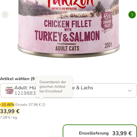
Artikel wählen (9 Varianten)
Gesamtpreis der
gleichen Artikel
Adult: Hühnerfilet mit Pute & Lachs
bei Einzelkauf
1219883.1
-10.46%
Einzeln
37,96 €
33,99 €
7,08 € / kg
33,99 €
Einzellieferung