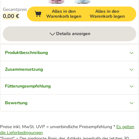
Gesamtpreis
Alles in den
Alles in den
0,00 €
Warenkorb legen
Warenkorb legen
Details anzeigen
Produktbeschreibung
Zusammensetzung
Fütterungsempfehlung
Bewertung
Preise inkl. MwSt. UVP = unverbindliche Preisempfehlung *
Es gelten
die Lieferbedingungen
"Sonst" = Der niedrigste Preis des Artikels innerhalb der letzten 30