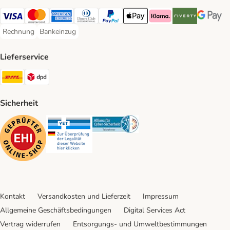
Visa Payment Method
Mastercard Payment Method
American Express Payment Method
Diners Club Payment Method
PayPal Payment Method
Apple Pay Payment Method
Klarna Payment Method
Riverty Payment 
Google P
Rechnung
Bankeinzug
Rechnung Payment Method
Bankeinzug Payment Method
Lieferservice
DHL Shipping Method
DPD Shipping Method
Sicherheit
Security
Security
Security
Kontakt
Versandkosten und Lieferzeit
Impressum
Allgemeine Geschäftsbedingungen
Digital Services Act
Vertrag widerrufen
Entsorgungs- und Umweltbestimmungen