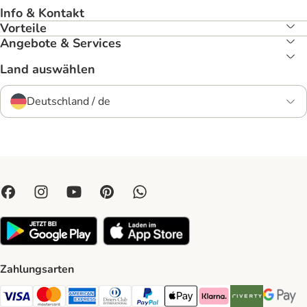
Info & Kontakt
Vorteile
Angebote & Services
Land auswählen
Deutschland / de
Zahlungsarten
Visa Payment Method
Mastercard Payment Method
American Express Payment Method
Diners Club Payment Method
PayPal Payment Method
Apple Pay Payment Method
Klarna Payment Method
Riverty Payment 
Google P