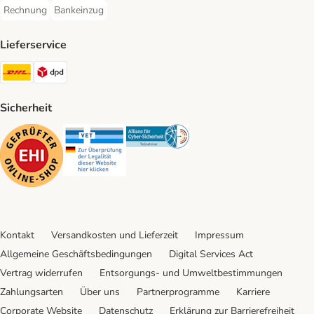
Rechnung
Bankeinzug
Rechnung Payment Method
Bankeinzug Payment Method
Lieferservice
DHL Shipping Method
DPD Shipping Method
Sicherheit
Security
Security
Security
Kontakt
Versandkosten und Lieferzeit
Impressum
Allgemeine Geschäftsbedingungen
Digital Services Act
Vertrag widerrufen
Entsorgungs- und Umweltbestimmungen
Zahlungsarten
Über uns
Partnerprogramme
Karriere
Corporate Website
Datenschutz
Erklärung zur Barrierefreiheit