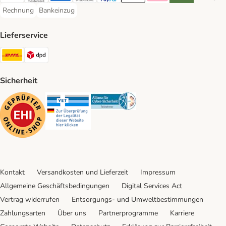
Visa Payment Method
Mastercard Payment Method
American Express Payment Method
Diners Club Payment Method
PayPal Payment Method
Apple Pay Payment Method
Klarna Payment Method
Riverty Payment 
Google P
Rechnung
Bankeinzug
Rechnung Payment Method
Bankeinzug Payment Method
Lieferservice
DHL Shipping Method
DPD Shipping Method
Sicherheit
Security
Security
Security
Kontakt
Versandkosten und Lieferzeit
Impressum
Allgemeine Geschäftsbedingungen
Digital Services Act
Vertrag widerrufen
Entsorgungs- und Umweltbestimmungen
Zahlungsarten
Über uns
Partnerprogramme
Karriere