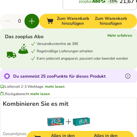
21,67 
-15%
Zum Warenkorb
Zum Warenkorb
hinzufügen
hinzufügen
Mehr erfahren
Das zooplus Abo
Versandkostenfrei ab 39€
Regelmäßige Lieferungen erhalten
Kann jederzeit angepasst, pausiert oder beendet werden
Du sammelst 25 zooPunkte für dieses Produkt
Lieferzeit 2-3 Werktage.
mehr lesen
Rückgaberecht
mehr lesen
Kombinieren Sie es mit
Gesamtpreis
Alles in den
Alles in den