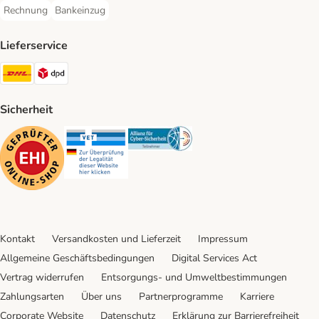
Rechnung
Bankeinzug
Rechnung Payment Method
Bankeinzug Payment Method
Lieferservice
DHL Shipping Method
DPD Shipping Method
Sicherheit
Security
Security
Security
Kontakt
Versandkosten und Lieferzeit
Impressum
Allgemeine Geschäftsbedingungen
Digital Services Act
Vertrag widerrufen
Entsorgungs- und Umweltbestimmungen
Zahlungsarten
Über uns
Partnerprogramme
Karriere
Corporate Website
Datenschutz
Erklärung zur Barrierefreiheit