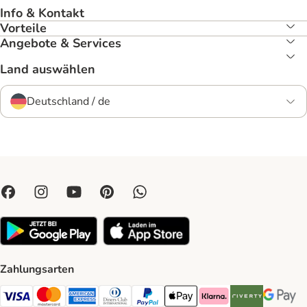
Info & Kontakt
Vorteile
Angebote & Services
Land auswählen
Deutschland / de
Zahlungsarten
Visa Payment Method
Mastercard Payment Method
American Express Payment Method
Diners Club Payment Method
PayPal Payment Method
Apple Pay Payment Method
Klarna Payment Method
Riverty Payment 
Google P