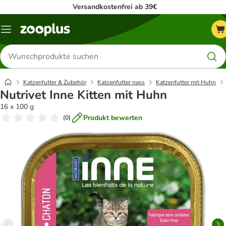
Versandkostenfrei ab 39€
Menü
Produkte
suchen
Katzenfutter & Zubehör
Katzenfutter nass
Katzenfutter mit Huhn
Nutrivet Inne Kitten mit Huhn
16 x 100 g
Produkt bewerten
(
0
)