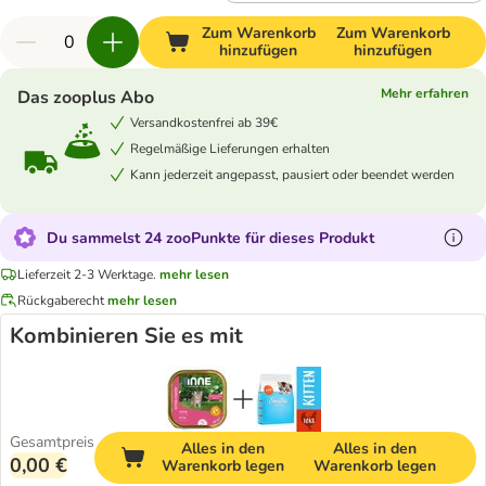
Zum Warenkorb
Zum Warenkorb
hinzufügen
hinzufügen
Mehr erfahren
Das zooplus Abo
Versandkostenfrei ab 39€
Regelmäßige Lieferungen erhalten
Kann jederzeit angepasst, pausiert oder beendet werden
Du sammelst 24 zooPunkte für dieses Produkt
Lieferzeit 2-3 Werktage.
mehr lesen
Rückgaberecht
mehr lesen
Kombinieren Sie es mit
Gesamtpreis
Alles in den
Alles in den
0,00 €
Warenkorb legen
Warenkorb legen