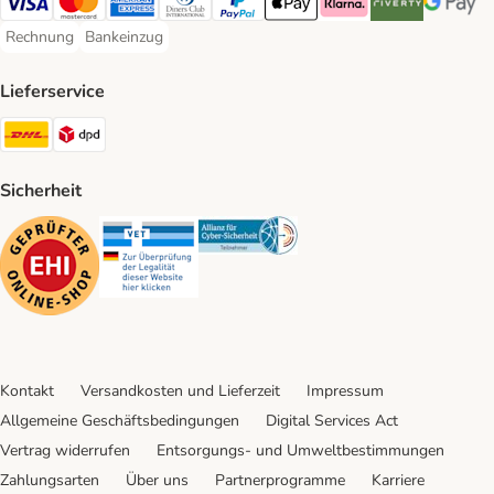
Visa Payment Method
Mastercard Payment Method
American Express Payment Method
Diners Club Payment Method
PayPal Payment Method
Apple Pay Payment Method
Klarna Payment Method
Riverty Payment 
Google P
Rechnung
Bankeinzug
Rechnung Payment Method
Bankeinzug Payment Method
Lieferservice
DHL Shipping Method
DPD Shipping Method
Sicherheit
Security
Security
Security
Kontakt
Versandkosten und Lieferzeit
Impressum
Allgemeine Geschäftsbedingungen
Digital Services Act
Vertrag widerrufen
Entsorgungs- und Umweltbestimmungen
Zahlungsarten
Über uns
Partnerprogramme
Karriere