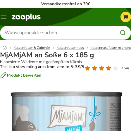
Versandkostenfrei ab 39€
Menü
Produkte
suchen
Katzenfutter & Zubehör
Katzenfutter nass
Katzennassfutter mit hoh
MjAMjAM an Soße 6 x 185 g
blanchierte Wildente mit gedämpftem Kürbis
This is a stars rating area from zero to 5: 3.9/5
(
154
)
Produkt bewerten