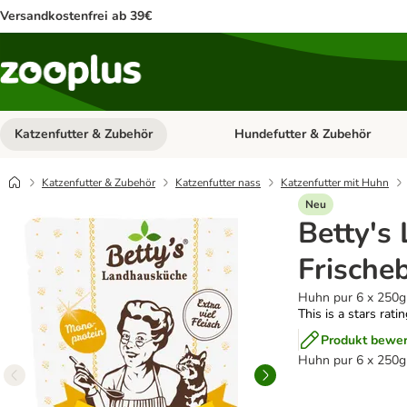
Versandkostenfrei ab 39€
Katzenfutter & Zubehör
Hundefutter & Zubehör
Kategorie-Menü öffnen: Katzenf
Katzenfutter & Zubehör
Katzenfutter nass
Katzenfutter mit Huhn
Neu
Betty's
Frische
Huhn pur 6 x 250g
This is a stars rati
Produkt bewe
Huhn pur 6 x 250g