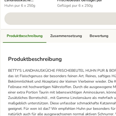
Landhausküche
Frischebeutel Geflügel pur
Frischebeutel Huhn Pur
Huhn pur 6 x 250g
Geflügel pur 6 x 250g
Produktbeschreibung
Zusammensetzung
Bewertung
Produktbeschreibung
BETTY'S LANDHAUSKÜCHE FRISCHEBEUTEL HUHN PUR & BORRETS
das ist Fleischgenuss der besonders feinen Art. Reines, saftiges Hü
Bekömmlichkeit und Akzeptanz der kleinen Vierbeiner wieder. Die K
Fellnase mit hochwertigen Nährstoffen. Durch die ausgewogene M
einer extra Portion Taurin mit lebenswichtigen Aminosäuren, können 
Zusätzliches Borretschöl , mit Gamma-Linolensäure als mehrfach u
maßgeblich unterstützen. Diese unfassbar schmackhafte Katzennahru
geeignet. Für wen ist das? Wir empfehlen Huhn pur besonders für
natürlich auch für alle ausgewachsenen normal aktiven Schnurrer.