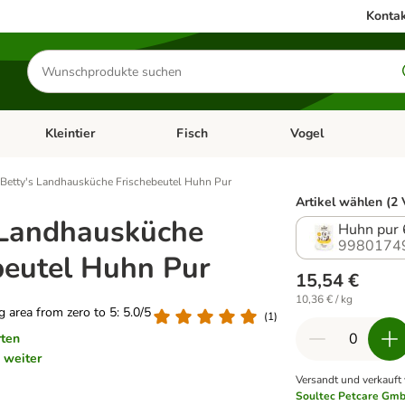
Kontak
Produkte
suchen
Kleintier
Fisch
Vogel
utter & Zubehör
Kategorie-Menü öffnen: Hundefutter & Zubehör
Kategorie-Menü öffnen: Kleintier
Kategorie-Menü öffnen
Ka
Betty's Landhausküche Frischebeutel Huhn Pur
Artikel wählen (2 
 Landhausküche
Huhn pur 
9980174
beutel Huhn Pur
15,54 €
10,36 € / kg
ng area from zero to 5: 5.0/5
(
1
)
rten
weiter
Versandt und verkauft
Soultec Petcare Gmb