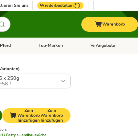
tieren Sie uns
Wiederbestellen
Warenkorb
Pferd
Top-Marken
% Angebote
: Fisch
tegorie-Menü öffnen: Vogel
Kategorie-Menü öffnen: Pferd
Kategorie-Menü öffnen: T
Varianten)
6 x 250g
958.1
Zum
Zum
Warenkorb
Warenkorb
hinzufügen
hinzufügen
 von
:
H / Betty's Landhausküche