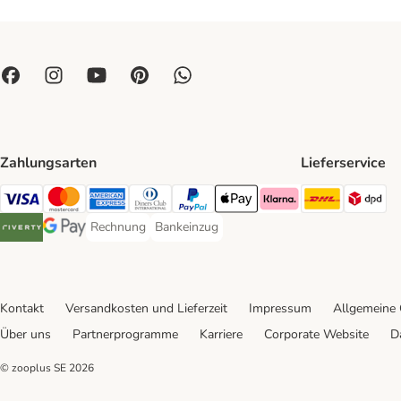
Zahlungsarten
Lieferservice
DHL Ship
DP
Visa Payment Method
Mastercard Payment Method
American Express Payment Method
Diners Club Payment Method
PayPal Payment Method
Apple Pay Payment Method
Klarna Payment Method
Rechnung
Bankeinzug
Rechnung Payment Method
Bankeinzug Payment Method
Riverty Payment Method
Google Pay Payment Method
Kontakt
Versandkosten und Lieferzeit
Impressum
Allgemeine
Über uns
Partnerprogramme
Karriere
Corporate Website
D
© zooplus SE
2026