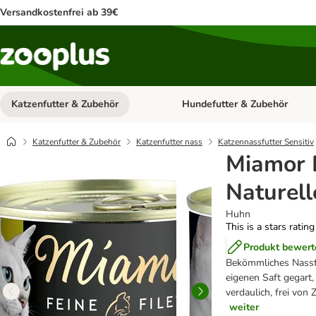
Versandkostenfrei ab 39€
Katzenfutter & Zubehör
Hundefutter & Zubehör
Kategorie-Menü öffnen: Katzenf
Katzenfutter & Zubehör
Katzenfutter nass
Katzennassfutter Sensitiv
Miamor F
Naturell
Huhn
This is a stars ratin
Produkt bewert
Bekömmliches Nassfut
eigenen Saft gegart,
verdaulich, frei von 
weiter