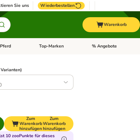
tieren Sie uns
Wiederbestellen
Warenkorb
Pferd
Top-Marken
% Angebote
: Fisch
tegorie-Menü öffnen: Vogel
Kategorie-Menü öffnen: Pferd
Kategorie-Menü öffnen: T
 Varianten)
0
Zum
Zum
Warenkorb
Warenkorb
hinzufügen
hinzufügen
t 10 zooPunkte für dieses