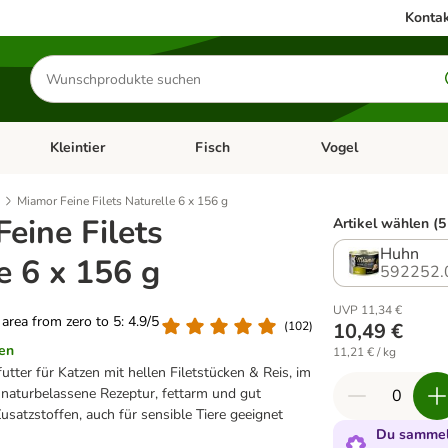
Kontak
Produkte
suchen
Kleintier
Fisch
Vogel
utter & Zubehör
Kategorie-Menü öffnen: Hundefutter & Zubehör
Kategorie-Menü öffnen: Kleintier
Kategorie-Menü öffnen
Ka
Miamor Feine Filets Naturelle 6 x 156 g
eine Filets
Artikel wählen (5
Huhn
e 6 x 156 g
592252.
UVP 11,34 €
g area from zero to 5: 4.9/5
(
102
)
10,49 €
en
11,21 € / kg
ter für Katzen mit hellen Filetstücken & Reis, im
 naturbelassene Rezeptur, fettarm und gut
Zusatzstoffen, auch für sensible Tiere geeignet
Du sammels