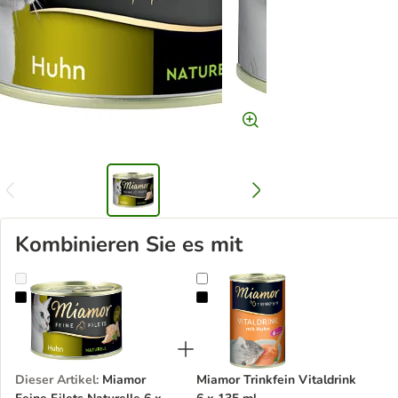
Kombinieren Sie es mit
Miamor Feine Filets Naturelle 6 x 156 g
Miamor Trinkfein Vitaldrink 6 x 13
Dieser Artikel
:
Miamor
Miamor Trinkfein Vitaldrink