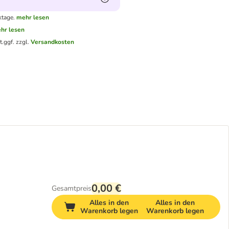
ktage.
mehr lesen
hr lesen
t.
ggf. zzgl.
Versandkosten
0,00 €
Gesamtpreis
Alles in den
Alles in den
Warenkorb legen
Warenkorb legen