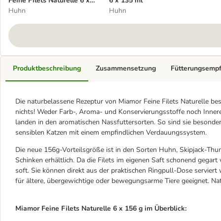
Feine Filets Naturelle 6 x
6 x 135 ml
156 g
Huhn
Huhn
Produktbeschreibung
Zusammensetzung
Fütterungsemp
Die naturbelassene Rezeptur von Miamor Feine Filets Naturelle bes
nichts! Weder Farb-, Aroma- und Konservierungsstoffe noch Innere
landen in den aromatischen Nassfuttersorten. So sind sie beson
sensiblen Katzen mit einem empfindlichen Verdauungssystem.
Die neue 156g-Vorteilsgröße ist in den Sorten Huhn, Skipjack-Thu
Schinken erhältlich. Da die Filets im eigenen Saft schonend gegar
soft. Sie können direkt aus der praktischen Ringpull-Dose serviert
für ältere, übergewichtige oder bewegungsarme Tiere geeignet. Natü
Miamor Feine Filets Naturelle 6 x 156 g im Überblick: