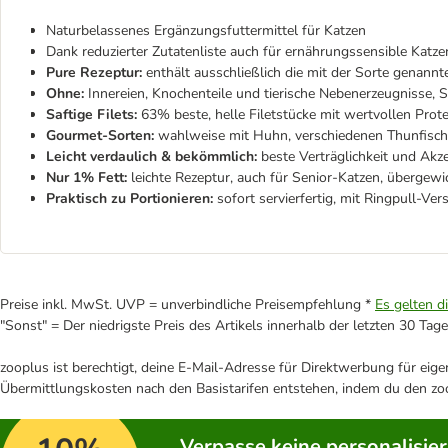
Naturbelassenes Ergänzungsfuttermittel für Katzen
Dank reduzierter Zutatenliste auch für ernährungssensible Katze
Pure Rezeptur:
enthält ausschließlich die mit der Sorte genannte
Ohne:
Innereien, Knochenteile und tierische Nebenerzeugnisse, 
Saftige Filets:
63% beste, helle Filetstücke mit wertvollen Prot
Gourmet-Sorten:
wahlweise mit Huhn, verschiedenen Thunfisch-
Leicht verdaulich & bekömmlich:
beste Verträglichkeit und Akz
Nur 1% Fett:
leichte Rezeptur, auch für Senior-Katzen, übergew
Praktisch zu Portionieren:
sofort servierfertig, mit Ringpull-Ver
Preise inkl. MwSt. UVP = unverbindliche Preisempfehlung *
Es gelten d
"Sonst" = Der niedrigste Preis des Artikels innerhalb der letzten 30 Tage
zooplus ist berechtigt, deine E-Mail-Adresse für Direktwerbung für eig
Übermittlungskosten nach den Basistarifen entstehen, indem du den zoo
Verpasse keine personalisie