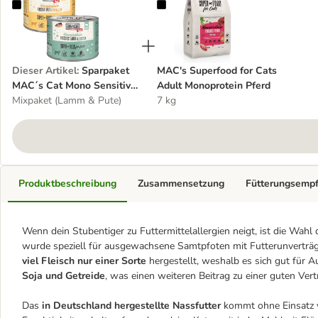
Sparpaket MAC´s Cat Mono Sensitive 24 x 200 g
MAC's Superfood for Cats Adult 
Dieser Artikel
:
Sparpaket
MAC's Superfood for Cats
MAC´s Cat Mono Sensitive
Adult Monoprotein Pferd
24 x 200 g
Mixpaket (Lamm & Pute)
7 kg
Produktbeschreibung
Zusammensetzung
Fütterungsemp
Wenn dein Stubentiger zu Futtermittelallergien neigt, ist die Wa
wurde speziell für ausgewachsene Samtpfoten mit Futterunverträg
viel Fleisch nur einer Sorte
hergestellt, weshalb es sich gut für 
Soja und Getreide
, was einen weiteren Beitrag zu einer guten Vertr
Das
in Deutschland hergestellte Nassfutter
kommt ohne Einsatz 