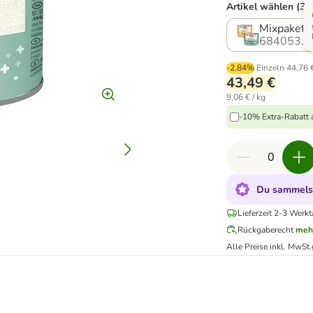
Artikel wählen (3 
Mixpaket 
684053.2
-2.84%
Einzeln
44,76 
43,49 €
9,06 € / kg
-10% Extra-Rabatt a
Du sammelst
Lieferzeit 2-3 Werkt
Rückgaberecht
meh
Alle Preise inkl. MwSt.