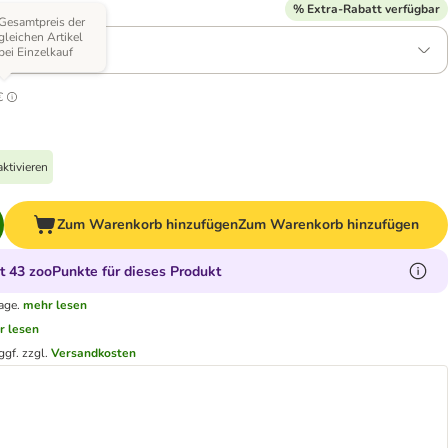
Varianten)
% Extra-Rabatt verfügbar
Gesamtpreis der
gleichen Artikel
(Lamm & Pute)
bei Einzelkauf
€
ktivieren
Zum Warenkorb hinzufügen
Zum Warenkorb hinzufügen
 43 zooPunkte für dieses Produkt
age.
mehr lesen
r lesen
ggf. zzgl.
Versandkosten