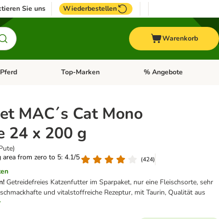
tieren Sie uns
Wiederbestellen
Warenkorb
Pferd
Top-Marken
% Angebote
: Fisch
tegorie-Menü öffnen: Vogel
Kategorie-Menü öffnen: Pferd
Kategorie-Menü öffnen: T
et MAC´s Cat Mono
e 24 x 200 g
Pute)
g area from zero to 5: 4.1/5
(
424
)
ten
n!
Getreidefreies Katzenfutter im Sparpaket, nur eine Fleischsorte, sehr
 schmackhafte und vitalstoffreiche Rezeptur, mit Taurin, Qualität aus
r