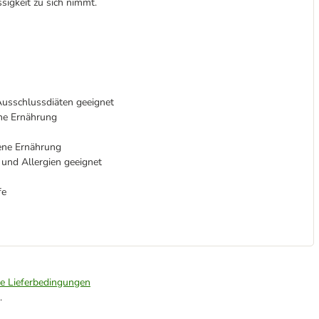
ssigkeit zu sich nimmt.
 Ausschlussdiäten geeignet
ahe Ernährung
ene Ernährung
 und Allergien geeignet
fe
ie Lieferbedingungen
.