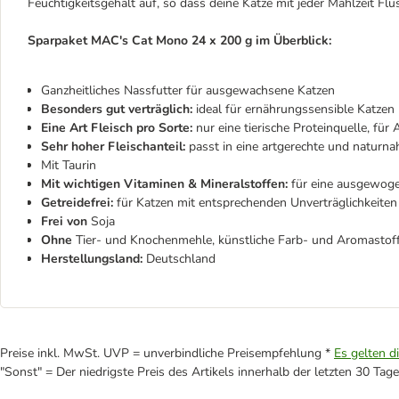
Feuchtigkeitsgehalt auf, so dass deine Katze mit jeder Mahlzeit Flü
Sparpaket MAC's Cat Mono 24 x 200 g im Überblick:
Ganzheitliches Nassfutter für ausgewachsene Katzen
Besonders gut verträglich:
ideal für ernährungssensible Katzen
Eine Art Fleisch pro Sorte:
nur eine tierische Proteinquelle, für
Sehr hoher Fleischanteil:
passt in eine artgerechte und naturn
Mit Taurin
Mit wichtigen Vitaminen & Mineralstoffen:
für eine ausgewog
Getreidefrei:
für Katzen mit entsprechenden Unverträglichkeiten
Frei von
Soja
Ohne
Tier- und Knochenmehle, künstliche Farb- und Aromastof
Herstellungsland:
Deutschland
Preise inkl. MwSt. UVP = unverbindliche Preisempfehlung *
Es gelten d
"Sonst" = Der niedrigste Preis des Artikels innerhalb der letzten 30 Tage