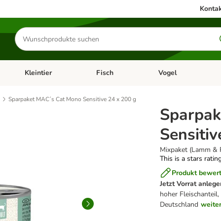
Kontak
Produkte
suchen
Kleintier
Fisch
Vogel
utter & Zubehör
Kategorie-Menü öffnen: Hundefutter & Zubehör
Kategorie-Menü öffnen: Kleintier
Kategorie-Menü öffnen
Ka
Sparpaket MAC´s Cat Mono Sensitive 24 x 200 g
Sparpak
Sensitiv
Mixpaket (Lamm & 
This is a stars ratin
Produkt bewer
Jetzt Vorrat anlege
hoher Fleischanteil,
Deutschland
weite