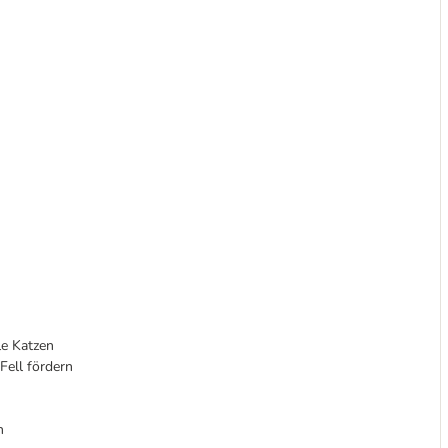
le Katzen
Fell fördern
n