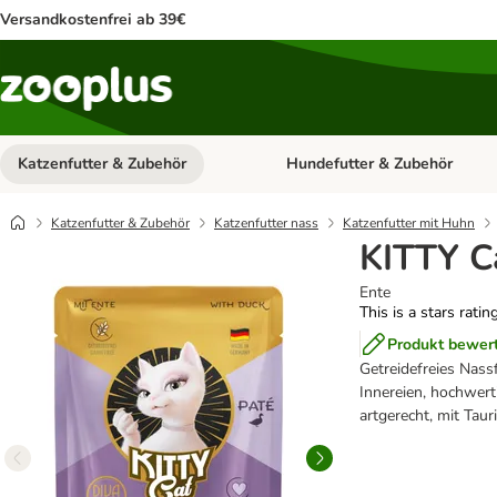
Versandkostenfrei ab 39€
Katzenfutter & Zubehör
Hundefutter & Zubehör
Kategorie-Menü öffnen: Katzenf
Katzenfutter & Zubehör
Katzenfutter nass
Katzenfutter mit Huhn
KITTY Ca
Ente
This is a stars ratin
Produkt bewer
Getreidefreies Nassf
Innereien, hochwerti
artgerecht, mit Tau