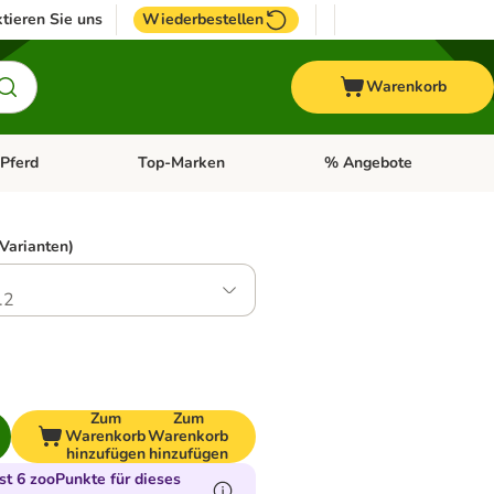
tieren Sie uns
Wiederbestellen
Warenkorb
Pferd
Top-Marken
% Angebote
: Fisch
tegorie-Menü öffnen: Vogel
Kategorie-Menü öffnen: Pferd
Kategorie-Menü öffnen: T
 Varianten)
.2
Zum
Zum
Warenkorb
Warenkorb
hinzufügen
hinzufügen
t 6 zooPunkte für dieses