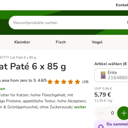
Kontak
Produkte
suchen
Kleintier
Fisch
Vogel
utter & Zubehör
Kategorie-Menü öffnen: Hundefutter & Zubehör
Kategorie-Menü öffnen: Kleintier
Kategorie-Menü öffnen
Ka
KITTY Cat Paté 6 x 85 g
t Paté 6 x 85 g
Artikel wählen (8
Ente
2164880
g area from zero to 5: 4.6/5
(
18
)
ten
UVP 5,94 €
5,79 €
utter für Katzen, hoher Fleischgehalt, mit
ge Proteine, appetitliche Textur, hohe Akzeptanz,
11,35 € / kg
rin & Grünlippmuschel, ohne Zuckerzusatz
weiter
Du sammels