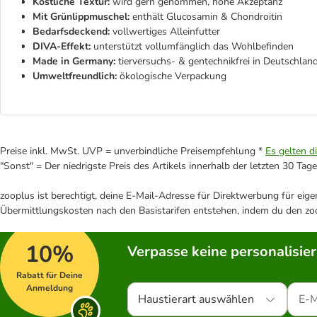
Köstliche Textur:
wird gern genommen, hohe Akzeptanz
Mit Grünlippmuschel:
enthält Glucosamin & Chondroitin
Bedarfsdeckend:
vollwertiges Alleinfutter
DIVA-Effekt:
unterstützt vollumfänglich das Wohlbefinden
Made in Germany:
tierversuchs- & gentechnikfrei in Deutschland
Umweltfreundlich:
ökologische Verpackung
Preise inkl. MwSt. UVP = unverbindliche Preisempfehlung *
Es gelten d
"Sonst" = Der niedrigste Preis des Artikels innerhalb der letzten 30 Tage
zooplus ist berechtigt, deine E-Mail-Adresse für Direktwerbung für eig
Übermittlungskosten nach den Basistarifen entstehen, indem du den zoo
10%
Verpasse keine personalisie
Rabatt für Deine
Anmeldung
Haustierart auswählen