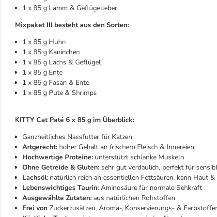
1 x 85 g Lamm & Geflügelleber
Mixpaket III besteht aus den Sorten:
1 x 85 g Huhn
1 x 85 g Kaninchen
1 x 85 g Lachs & Geflügel
1 x 85 g Ente
1 x 85 g Fasan & Ente
1 x 85 g Pute & Shrimps
KITTY Cat Paté 6 x 85 g im Überblick:
Ganzheitliches Nassfutter für Katzen
Artgerecht:
hoher Gehalt an frischem Fleisch & Innereien
Hochwertige Proteine:
unterstützt schlanke Muskeln
Ohne Getreide & Gluten:
sehr gut verdaulich, perfekt für sensib
Lachsöl:
natürlich reich an essentiellen Fettsäuren, kann Haut & 
Lebenswichtiges Taurin:
Aminosäure für normale Sehkraft
Ausgewählte Zutaten:
aus natürlichen Rohstoffen
Frei von
Zuckerzusätzen, Aroma-, Konservierungs- & Farbstoffe