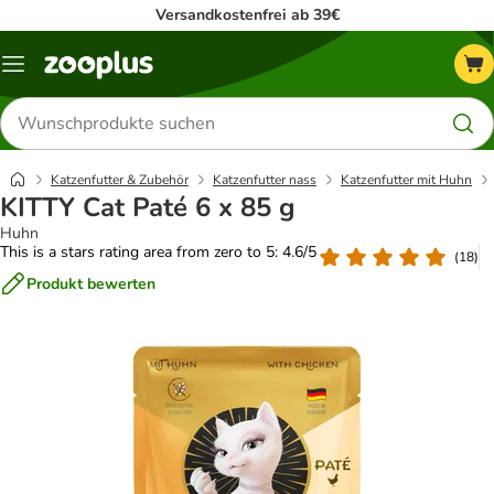
Versandkostenfrei ab 39€
Menü
Produkte
suchen
Katzenfutter & Zubehör
Katzenfutter nass
Katzenfutter mit Huhn
KITTY Cat Paté 6 x 85 g
Huhn
This is a stars rating area from zero to 5: 4.6/5
(
18
)
Produkt bewerten