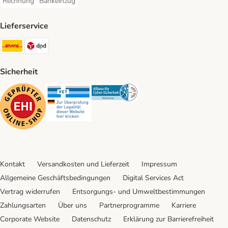
Rechnung
Bankeinzug
Rechnung Payment Method
Bankeinzug Payment Method
Lieferservice
DHL Shipping Method
DPD Shipping Method
Sicherheit
Security
Security
Security
Kontakt
Versandkosten und Lieferzeit
Impressum
Allgemeine Geschäftsbedingungen
Digital Services Act
Vertrag widerrufen
Entsorgungs- und Umweltbestimmungen
Zahlungsarten
Über uns
Partnerprogramme
Karriere
Corporate Website
Datenschutz
Erklärung zur Barrierefreiheit