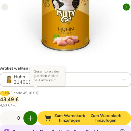
Artikel wählen (8 Varianten)
Gesamtpreis der
gleichen Artikel
Huhn
bei Einzelkauf
2146162.3
-3.7%
Einzeln
45,16 €
43,49 €
4,53 € / kg
Zum Warenkorb
Zum Warenkorb
hinzufügen
hinzufügen