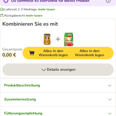
Du sammelst 43 zooPunkte für dieses Produkt
Lieferzeit 2-3 Werktage.
mehr lesen
Rückgaberecht
mehr lesen
Kombinieren Sie es mit
Gesamtpreis
Alles in den
Alles in den
0,00 €
Warenkorb legen
Warenkorb legen
Details anzeigen
Produktbeschreibung
Zusammensetzung
Fütterungsempfehlung