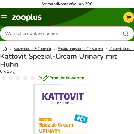
Versandkostenfrei ab 39€
Menü
Produkte
suchen
Katzenfutter & Zubehör
Ergänzungsfutter für Katzen
Kattovit Spezia
Kattovit Spezial-Cream Urinary mit
Huhn
6 x 15 g
Produkt bewerten
(
0
)