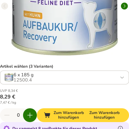
Artikel wählen (3 Varianten)
6 x 185 g
12500.4
UVP 8,34 €
8,29 €
7,47 € / kg
Zum Warenkorb
Zum Warenkorb
hinzufügen
hinzufügen
Du sammelst 8 zooPunkte für dieses Produkt