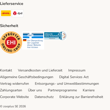
Lieferservice
DHL Shipping Method
DPD Shipping Method
Sicherheit
Security
Security
Security
Kontakt
Versandkosten und Lieferzeit
Impressum
Allgemeine Geschäftsbedingungen
Digital Services Act
Vertrag widerrufen
Entsorgungs- und Umweltbestimmungen
Zahlungsarten
Über uns
Partnerprogramme
Karriere
Corporate Website
Datenschutz
Erklärung zur Barrierefreiheit
© zooplus SE
2026