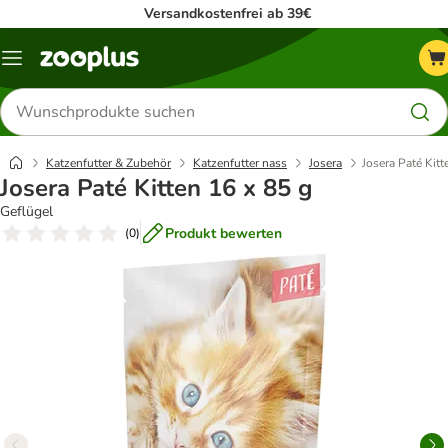
Versandkostenfrei ab 39€
Menü
Produkte
suchen
Katzenfutter & Zubehör
Katzenfutter nass
Josera
Josera Paté Kitt
Josera Paté Kitten 16 x 85 g
Geflügel
Produkt bewerten
(
0
)