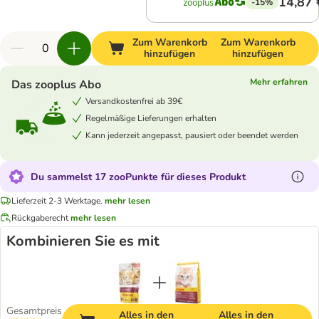
14,87 
-15%
Zum Warenkorb
Zum Warenkorb
hinzufügen
hinzufügen
Mehr erfahren
Das zooplus Abo
Versandkostenfrei ab 39€
Regelmäßige Lieferungen erhalten
Kann jederzeit angepasst, pausiert oder beendet werden
Du sammelst 17 zooPunkte für dieses Produkt
Lieferzeit 2-3 Werktage.
mehr lesen
Rückgaberecht
mehr lesen
Kombinieren Sie es mit
Gesamtpreis
Alles in den
Alles in den