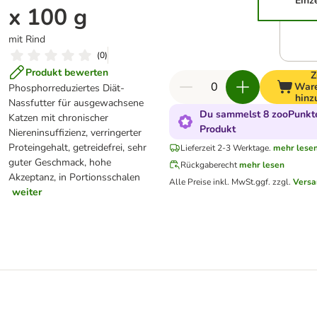
Einz
x 100 g
mit Rind
(
0
)
Produkt bewerten
Z
War
Phosphorreduziertes Diät-
hinz
Nassfutter für ausgewachsene
Du sammelst 8 zooPunkte
Katzen mit chronischer
Produkt
Niereninsuffizienz, verringerter
Proteingehalt, getreidefrei, sehr
Lieferzeit 2-3 Werktage.
mehr lese
guter Geschmack, hohe
Rückgaberecht
mehr lesen
Akzeptanz, in Portionsschalen
Alle Preise inkl. MwSt.
ggf. zzgl.
Versa
weiter