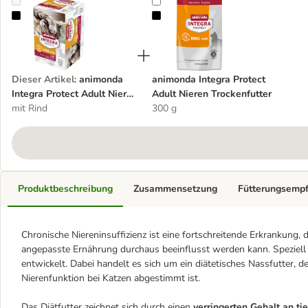
animonda Integra Protect Adult Niere Schale 6 x 100 g
animonda Integra Protect Adult Ni
Dieser Artikel
:
animonda
animonda Integra Protect
Integra Protect Adult Niere
Adult Nieren Trockenfutter
Schale 6 x 100 g
mit Rind
300 g
Produktbeschreibung
Zusammensetzung
Fütterungsemp
Chronische Niereninsuffizienz ist eine fortschreitende Erkrankung, d
angepasste Ernährung durchaus beeinflusst werden kann. Speziell
entwickelt. Dabei handelt es sich um ein diätetisches Nassfutter
Nierenfunktion bei Katzen abgestimmt ist.
Das Diätfutter zeichnet sich durch einen
verringerten Gehalt an ti