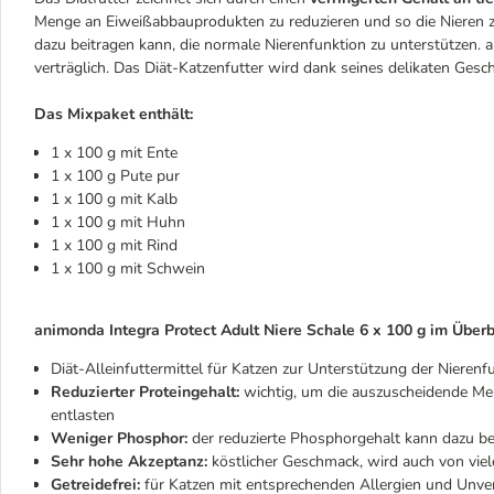
Menge an Eiweißabbauprodukten zu reduzieren und so die Nieren zu 
dazu beitragen kann, die normale Nierenfunktion zu unterstützen. 
verträglich. Das Diät-Katzenfutter wird dank seines delikaten G
Das Mixpaket enthält:
1 x 100 g mit Ente
1 x 100 g Pute pur
1 x 100 g mit Kalb
1 x 100 g mit Huhn
1 x 100 g mit Rind
1 x 100 g mit Schwein
animonda Integra Protect Adult Niere Schale 6 x 100 g im Überb
Diät-Alleinfuttermittel für Katzen zur Unterstützung der Nierenfu
Reduzierter Proteingehalt:
wichtig, um die auszuscheidende Me
entlasten
Weniger Phosphor:
der reduzierte Phosphorgehalt kann dazu bei
Sehr hohe Akzeptanz:
köstlicher Geschmack, wird auch von vi
Getreidefrei:
für Katzen mit entsprechenden Allergien und Unver