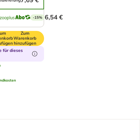
7,69 €
ellieferung
6,54 €
-15%
um
Zum
enkorb
Warenkorb
ufügen
hinzufügen
 für dieses
n
ndkosten