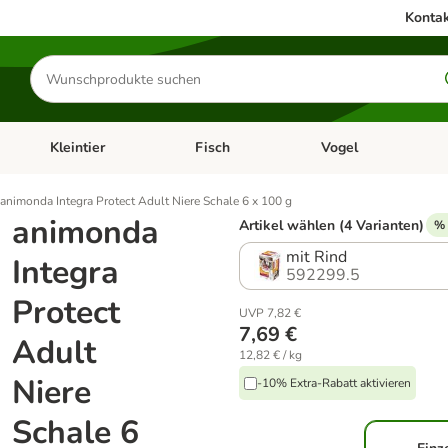
Kontak
Produkte
suchen
Kleintier
Fisch
Vogel
utter & Zubehör
Kategorie-Menü öffnen: Hundefutter & Zubehör
Kategorie-Menü öffnen: Kleintier
Kategorie-Menü öffnen
Ka
animonda Integra Protect Adult Niere Schale 6 x 100 g
animonda
Artikel wählen (4 Varianten)
% 
mit Rind
Integra
592299.5
Protect
UVP 7,82 €
7,69 €
Adult
12,82 € / kg
Niere
-10% Extra-Rabatt aktivieren
Schale 6