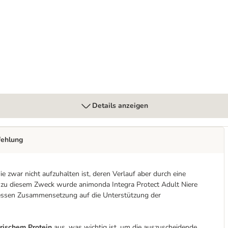
eren Trockenfutter
Details anzeigen
fehlung
ie zwar nicht aufzuhalten ist, deren Verlauf aber durch eine
 zu diesem Zweck wurde animonda Integra Protect Adult Niere
, dessen Zusammensetzung auf die Unterstützung der
erischem Protein
aus, was wichtig ist, um die auszuscheidende