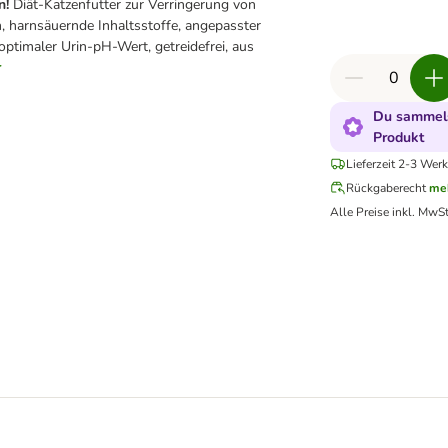
n!
Diät-Katzenfutter zur Verringerung von
en, harnsäuernde Inhaltsstoffe, angepasster
optimaler Urin-pH-Wert, getreidefrei, aus
r
Du sammels
Produkt
Lieferzeit 2-3 Werk
Rückgaberecht
me
Alle Preise inkl. MwSt