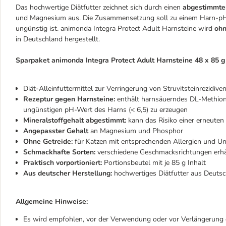
Das hochwertige Diätfutter zeichnet sich durch einen
abgestimmten
und Magnesium aus. Die Zusammensetzung soll zu einem Harn-pH-We
ungünstig ist. animonda Integra Protect Adult Harnsteine wird
ohn
in Deutschland hergestellt.
Sparpaket animonda Integra Protect Adult Harnsteine 48 x 85 g 
Diät-Alleinfuttermittel zur Verringerung von Struvitsteinrezidi
Rezeptur gegen Harnsteine:
enthält harnsäuerndes DL-Methionin
ungünstigen pH-Wert des Harns (< 6,5) zu erzeugen
Mineralstoffgehalt abgestimmt:
kann das Risiko einer erneuten 
Angepasster Gehalt
an Magnesium und Phosphor
Ohne Getreide:
für Katzen mit entsprechenden Allergien und Unv
Schmackhafte Sorten:
verschiedene Geschmacksrichtungen erhäl
Praktisch vorportioniert:
Portionsbeutel mit je 85 g Inhalt
Aus deutscher Herstellung:
hochwertiges Diätfutter aus Deuts
Allgemeine Hinweise:
Es wird empfohlen, vor der Verwendung oder vor Verlängerung d