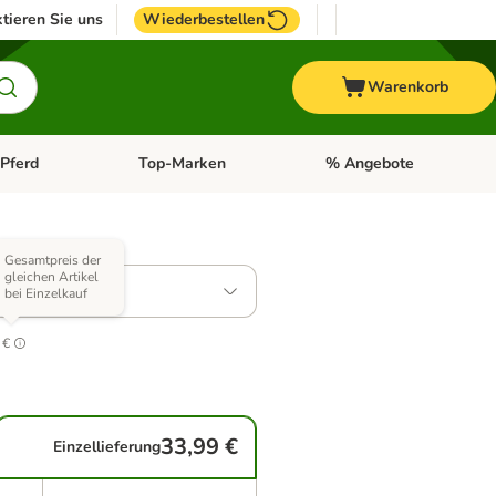
tieren Sie uns
Wiederbestellen
Warenkorb
Pferd
Top-Marken
% Angebote
: Fisch
tegorie-Menü öffnen: Vogel
Kategorie-Menü öffnen: Pferd
Kategorie-Menü öffnen: T
 Varianten)
Gesamtpreis der
gleichen Artikel
bei Einzelkauf
.0
 €
33,99 €
Einzellieferung