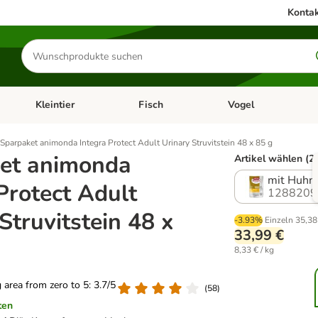
Kontak
Produkte
suchen
Kleintier
Fisch
Vogel
utter & Zubehör
Kategorie-Menü öffnen: Hundefutter & Zubehör
Kategorie-Menü öffnen: Kleintier
Kategorie-Menü öffnen
Ka
Sparpaket animonda Integra Protect Adult Urinary Struvitstein 48 x 85 g
et animonda
Artikel wählen (2
mit Huhn
Protect Adult
1288209
Struvitstein 48 x
-3.93%
Einzeln
35,38
33,99 €
8,33 € / kg
g area from zero to 5: 3.7/5
(
58
)
ten