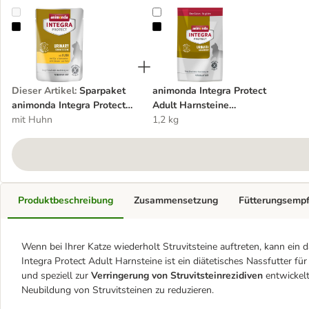
Sparpaket animonda Integra Protect Adult Urinary Struvitstein 48 
animonda Integra Protect Adult Ha
Dieser Artikel
:
Sparpaket
animonda Integra Protect
animonda Integra Protect
Adult Harnsteine
Adult Urinary Struvitstein
mit Huhn
Trockenfutter
1,2 kg
48 x 85 g
Produktbeschreibung
Zusammensetzung
Fütterungsemp
Wenn bei Ihrer Katze wiederholt Struvitsteine auftreten, kann ei
Integra Protect Adult Harnsteine ist ein diätetisches Nassfutter f
und speziell zur
Verringerung von Struvitsteinrezidiven
entwickelt
Neubildung von Struvitsteinen zu reduzieren.