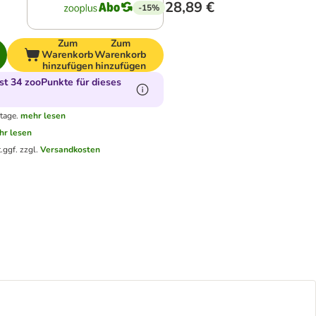
28,89 €
-15%
Zum
Zum
Warenkorb
Warenkorb
hinzufügen
hinzufügen
t 34 zooPunkte für dieses
tage.
mehr lesen
hr lesen
.
ggf. zzgl.
Versandkosten